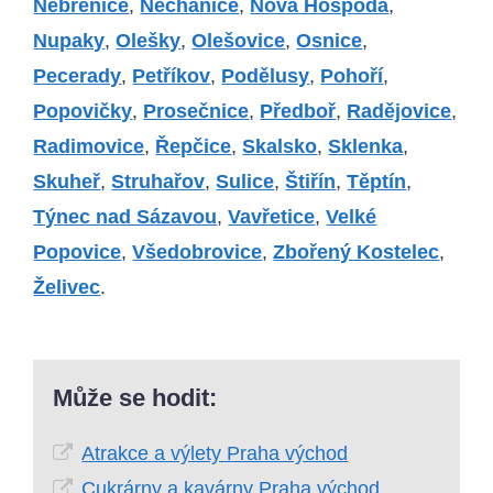
Nebřenice
,
Nechánice
,
Nová Hospoda
,
Nupaky
,
Olešky
,
Olešovice
,
Osnice
,
Pecerady
,
Petříkov
,
Podělusy
,
Pohoří
,
Popovičky
,
Prosečnice
,
Předboř
,
Radějovice
,
Radimovice
,
Řepčice
,
Skalsko
,
Sklenka
,
Skuheř
,
Struhařov
,
Sulice
,
Štiřín
,
Těptín
,
Týnec nad Sázavou
,
Vavřetice
,
Velké
Popovice
,
Všedobrovice
,
Zbořený Kostelec
,
Želivec
.
Může se hodit:
Atrakce a výlety Praha východ
Cukrárny a kavárny Praha východ