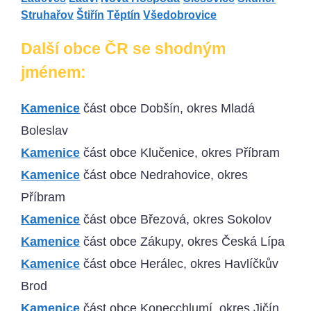
Struhařov
Štiřín
Těptín
Všedobrovice
Další obce ČR se shodným
jménem:
Kamenice
část obce Dobšín, okres Mladá
Boleslav
Kamenice
část obce Klučenice, okres Příbram
Kamenice
část obce Nedrahovice, okres
Příbram
Kamenice
část obce Březová, okres Sokolov
Kamenice
část obce Zákupy, okres Česká Lípa
Kamenice
část obce Herálec, okres Havlíčkův
Brod
Kamenice
část obce Konecchlumí, okres Jičín