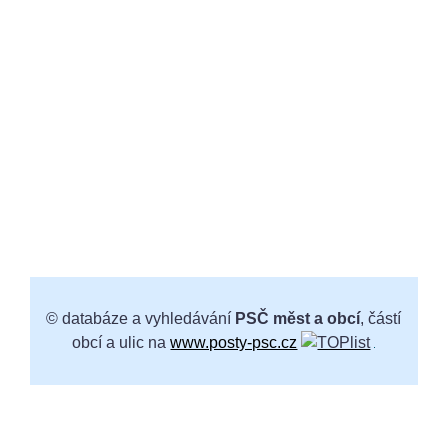
© databáze a vyhledávání
PSČ měst a obcí
, částí
obcí a ulic na
www.posty-psc.cz