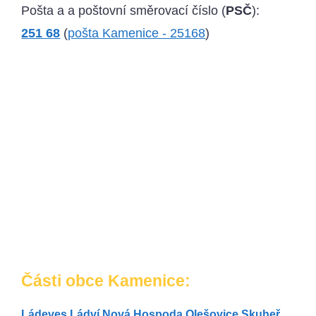
Pošta a a poštovní směrovací číslo (
PSČ
):
251 68
(
pošta Kamenice - 25168
)
Části obce Kamenice:
Ládeves
Ládví
Nová Hospoda
Olešovice
Skuheř