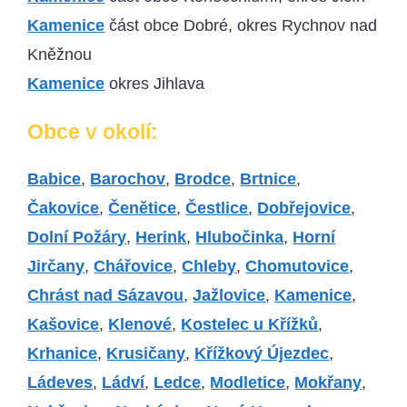
Kamenice
část obce Dobré, okres Rychnov nad
Kněžnou
Kamenice
okres Jihlava
Obce v okolí:
Babice
,
Barochov
,
Brodce
,
Brtnice
,
Čakovice
,
Čenětice
,
Čestlice
,
Dobřejovice
,
Dolní Požáry
,
Herink
,
Hlubočinka
,
Horní
Jirčany
,
Chářovice
,
Chleby
,
Chomutovice
,
Chrást nad Sázavou
,
Jažlovice
,
Kamenice
,
Kašovice
,
Klenové
,
Kostelec u Křížků
,
Krhanice
,
Krusičany
,
Křížkový Újezdec
,
Ládeves
,
Ládví
,
Ledce
,
Modletice
,
Mokřany
,