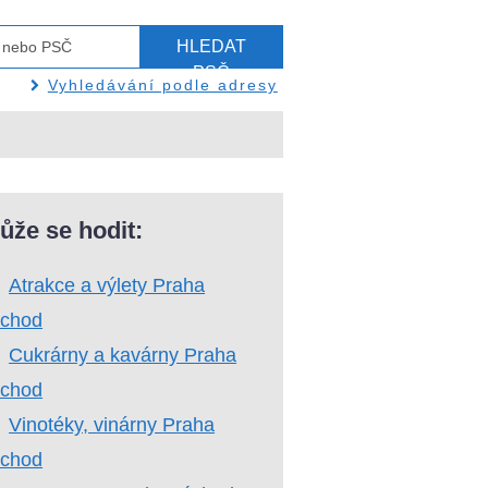
HLEDAT
PSČ
Vyhledávání podle adresy
ůže se hodit:
Atrakce a výlety Praha
ýchod
Cukrárny a kavárny Praha
ýchod
Vinotéky, vinárny Praha
ýchod