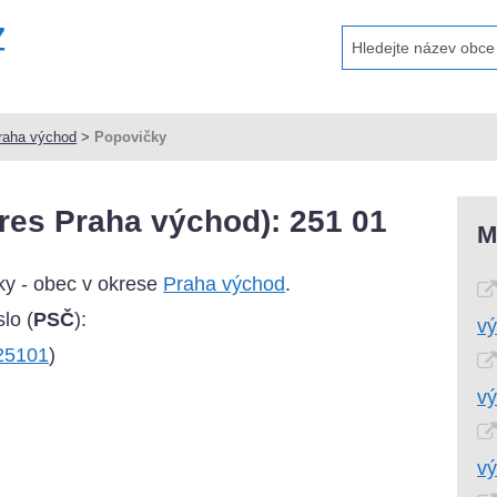
raha východ
>
Popovičky
res Praha východ): 251 01
M
y - obec v okrese
Praha východ
.
lo (
PSČ
):
v
 25101
)
v
v