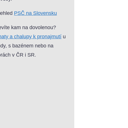
řehled
PSČ na Slovensku
víte kam na dovolenou?
aty a chalupy k pronajmutí
u
dy, s bazénem nebo na
rách v ČR i SR.