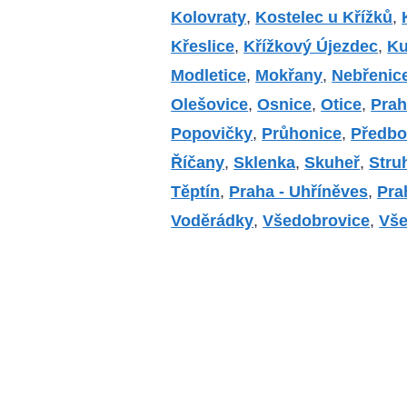
Kolovraty
,
Kostelec u Křížků
,
Křeslice
,
Křížkový Újezdec
,
Ku
Modletice
,
Mokřany
,
Nebřenic
Olešovice
,
Osnice
,
Otice
,
Prah
Popovičky
,
Průhonice
,
Předbo
Říčany
,
Sklenka
,
Skuheř
,
Stru
Těptín
,
Praha - Uhříněves
,
Pra
Voděrádky
,
Všedobrovice
,
Vš