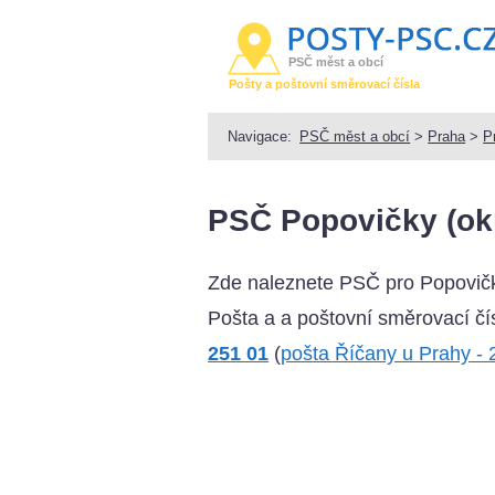
PSČ měst a obcí
Pošty a poštovní směrovací čísla
Navigace:
PSČ měst a obcí
>
Praha
>
P
PSČ Popovičky (ok
Zde naleznete PSČ pro Popovičk
Pošta a a poštovní směrovací čís
251 01
(
pošta Říčany u Prahy -