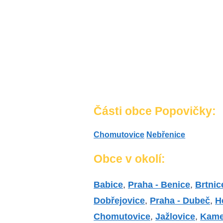
Části obce Popovičky:
Chomutovice
Nebřenice
Obce v okolí:
Babice
,
Praha - Benice
,
Brtnic
Dobřejovice
,
Praha - Dubeč
,
H
Chomutovice
,
Jažlovice
,
Kame