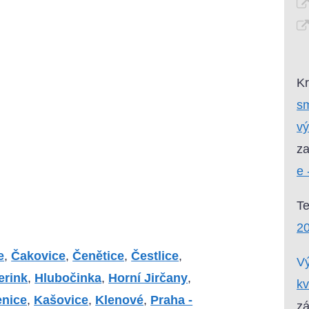
Kr
sm
v
za
e 
T
2
e
,
Čakovice
,
Čenětice
,
Čestlice
,
Vý
erink
,
Hlubočinka
,
Horní Jirčany
,
kv
nice
,
Kašovice
,
Klenové
,
Praha -
zá