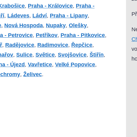
Krabošice
,
Praha - Královice
,
Praha -
P
ří
,
Ládeves
,
Ládví
,
Praha - Lipany
,
e
,
Nová Hospoda
,
Nupaky
,
Olešky
,
Ne
a - Petrovice
,
Petříkov
,
Praha - Pitkovice
,
Ch
ř
,
Radějovice
,
Radimovice
,
Řepčice
,
vo
hařov
,
Sulice
,
Světice
,
Svojšovice
,
Štiřín
,
ho
ha - Újezd
,
Vavřetice
,
Velké Popovice
,
echromy
,
Želivec
.