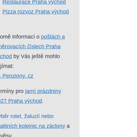
Restaurace Praha východ
Pizza rozvoz Praha východ
omě informací o
poštách a
ěrovacích číslech Praha
ýchod
by Vás ještě mohlo
jímat:
- Penziony. cz
ermíny pro
jarní prázdniny
027 Praha východ
.
běr rolet, žaluzií nebo
alitních kolejnic na záclony
a
věsy.