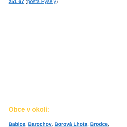
251 67
(
pošta Pyšely
)
Obce v okolí:
Babice
,
Barochov
,
Borová Lhota
,
Brodce
,