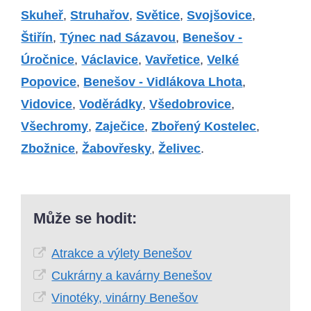
Skuheř
,
Struhařov
,
Světice
,
Svojšovice
,
Štiřín
,
Týnec nad Sázavou
,
Benešov -
Úročnice
,
Václavice
,
Vavřetice
,
Velké
Popovice
,
Benešov - Vidlákova Lhota
,
Vidovice
,
Voděrádky
,
Všedobrovice
,
Všechromy
,
Zaječice
,
Zbořený Kostelec
,
Zbožnice
,
Žabovřesky
,
Želivec
.
Může se hodit:
Atrakce a výlety Benešov
Cukrárny a kavárny Benešov
Vinotéky, vinárny Benešov