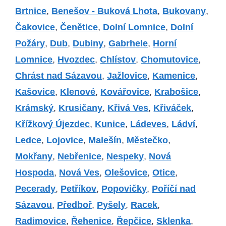
Brtnice
,
Benešov - Buková Lhota
,
Bukovany
,
Čakovice
,
Čenětice
,
Dolní Lomnice
,
Dolní
Požáry
,
Dub
,
Dubiny
,
Gabrhele
,
Horní
Lomnice
,
Hvozdec
,
Chlístov
,
Chomutovice
,
Chrást nad Sázavou
,
Jažlovice
,
Kamenice
,
Kašovice
,
Klenové
,
Kovářovice
,
Krabošice
,
Krámský
,
Krusičany
,
Křivá Ves
,
Křiváček
,
Křížkový Újezdec
,
Kunice
,
Ládeves
,
Ládví
,
Ledce
,
Lojovice
,
Malešín
,
Městečko
,
Mokřany
,
Nebřenice
,
Nespeky
,
Nová
Hospoda
,
Nová Ves
,
Olešovice
,
Otice
,
Pecerady
,
Petříkov
,
Popovičky
,
Poříčí nad
Sázavou
,
Předboř
,
Pyšely
,
Racek
,
Radimovice
,
Řehenice
,
Řepčice
,
Sklenka
,