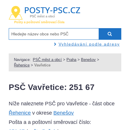
PSČ měst a obcí
Pošty a poštovní směrovací čísla
Vyhledávání podle adresy
Navigace:
PSČ měst a obcí
>
Praha
>
Benešov
>
Řehenice
>
Vavřetice
PSČ Vavřetice: 251 67
Níže naleznete PSČ pro Vavřetice - část obce
Řehenice
v okrese
Benešov
Pošta a a poštovní směrovací číslo: