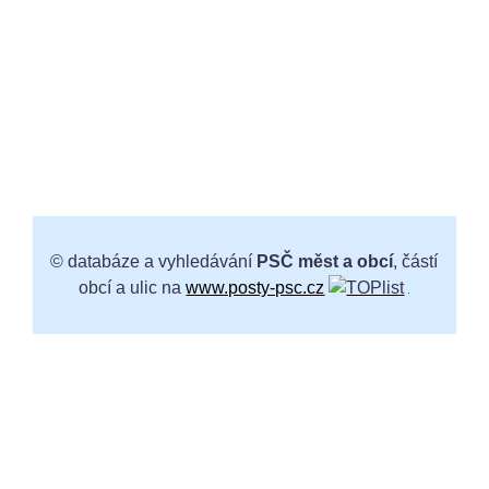
© databáze a vyhledávání
PSČ měst a obcí
, částí
obcí a ulic na
www.posty-psc.cz