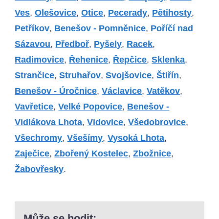
Ves
,
Olešovice
,
Otice
,
Pecerady
,
Pětihosty
,
Petříkov
,
Benešov - Pomněnice
,
Poříčí nad
Sázavou
,
Předboř
,
Pyšely
,
Racek
,
Radimovice
,
Řehenice
,
Řepčice
,
Sklenka
,
Strančice
,
Struhařov
,
Svojšovice
,
Štiřín
,
Benešov - Úročnice
,
Václavice
,
Vatěkov
,
Vavřetice
,
Velké Popovice
,
Benešov -
Vidlákova Lhota
,
Vidovice
,
Všedobrovice
,
Všechromy
,
Všešímy
,
Vysoká Lhota
,
Zaječice
,
Zbořený Kostelec
,
Zbožnice
,
Žabovřesky
.
Může se hodit: