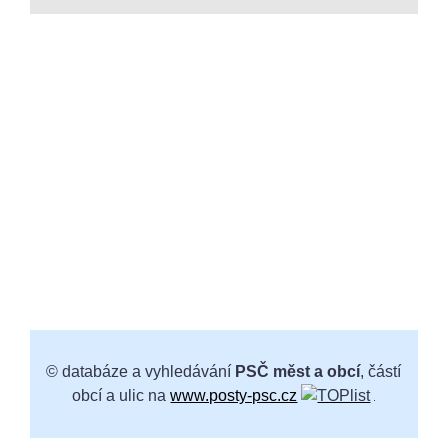
© databáze a vyhledávání
PSČ měst a obcí
, částí
obcí a ulic na
www.posty-psc.cz