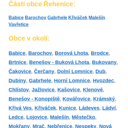
Části obce Řehenice:
Babice
Barochov
Gabrhele
Křiváček
Malešín
Vavřetice
Obce v okolí:
Babice
,
Barochov
,
Borová Lhota
,
Brodce
,
Brtnice
,
Benešov - Buková Lhota
,
Bukovany
,
Čakovice
,
Čerčany
,
Dolní Lomnice
,
Dub
,
Dubiny
,
Gabrhele
,
Horní Lomnice
,
Hvozdec
,
Chlístov
,
Jažlovice
,
Kašovice
,
Klenové
,
Benešov - Konopiště
,
Kovářovice
,
Krámský
,
Křivá Ves
,
Křiváček
,
Kunice
,
Ládeves
,
Ládví
,
Ledce
,
Lojovice
,
Malešín
,
Městečko
,
Mokřany
,
Mrač
,
Nebřenice
,
Nespeky
,
Nová