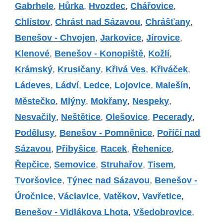
Gabrhele
,
Hůrka
,
Hvozdec
,
Chářovice
,
Chlístov
,
Chrást nad Sázavou
,
Chrášťany
,
Benešov - Chvojen
,
Jarkovice
,
Jírovice
,
Klenové
,
Benešov - Konopiště
,
Kožlí
,
Krámský
,
Krusičany
,
Křivá Ves
,
Křiváček
,
Ládeves
,
Ládví
,
Ledce
,
Lojovice
,
Malešín
,
Městečko
,
Mlýny
,
Mokřany
,
Nespeky
,
Nesvačily
,
Neštětice
,
Olešovice
,
Pecerady
,
Podělusy
,
Benešov - Pomněnice
,
Poříčí nad
Sázavou
,
Přibyšice
,
Racek
,
Řehenice
,
Řepčice
,
Semovice
,
Struhařov
,
Tisem
,
Tvoršovice
,
Týnec nad Sázavou
,
Benešov -
Úročnice
,
Václavice
,
Vatěkov
,
Vavřetice
,
Benešov - Vidlákova Lhota
,
Všedobrovice
,