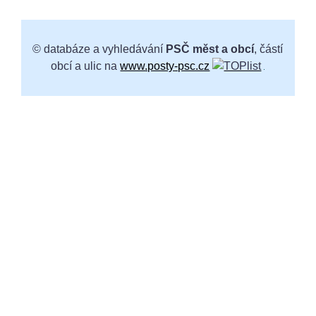
© databáze a vyhledávání
PSČ měst a obcí
, částí
obcí a ulic na
www.posty-psc.cz