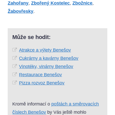
Zahořany
,
Zbořený Kostelec
,
Zbožnice
,
Žabovřesky
.
Může se hodit:
Atrakce a výlety Benešov
Cukrárny a kavárny Benešov
Vinotéky, vinárny Benešov
Restaurace Benešov
Pizza rozvoz Benešov
Kromě informací o
poštách a směrovacích
číslech Benešov
by Vás ještě mohlo