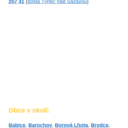
257 41
(
pošta Týnec nad Sázavou
)
Obce v okolí:
Babice
,
Barochov
,
Borová Lhota
,
Brodce
,