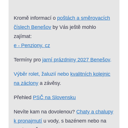
Kromě informací o
poštách a směrovacích
číslech Benešov
by Vás ještě mohlo
zajímat:
e - Penziony. cz
Termíny pro
jarní prázdniny 2027 Benešov
.
Výběr rolet, žaluzií nebo
kvalitních kolejnic
na záclony
a závěsy.
Přehled
PSČ na Slovensku
Nevíte kam na dovolenou?
Chaty a chalupy
k pronajmutí
u vody, s bazénem nebo na