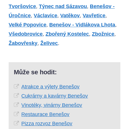
Tvoršovice
,
Týnec nad Sázavou
,
Benešov -
Úročnice
,
Václavice
,
Vatěkov
,
Vavřetice
,
Velké Popovice
,
Benešov - Vidlákova Lhota
,
Všedobrovice
,
Zbořený Kostelec
,
Zbožnice
,
Žabovřesky
,
Želivec
.
Může se hodit:
Atrakce a výlety Benešov
Cukrárny a kavárny Benešov
Vinotéky, vinárny Benešov
Restaurace Benešov
Pizza rozvoz Benešov