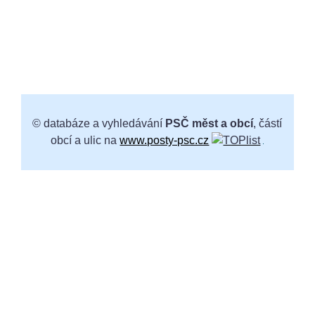
© databáze a vyhledávání
PSČ měst a obcí
, částí
obcí a ulic na
www.posty-psc.cz