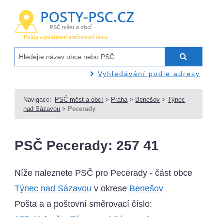
PSČ měst a obcí
Pošty a poštovní směrovací čísla
Vyhledávání podle adresy
Navigace:
PSČ měst a obcí
>
Praha
>
Benešov
>
Týnec
nad Sázavou
>
Pecerady
PSČ Pecerady: 257 41
Níže naleznete PSČ pro Pecerady - část obce
Týnec nad Sázavou
v okrese
Benešov
Pošta a a poštovní směrovací číslo: