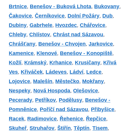
Brtnice
,
Benešov - Buková Lhota
,
Bukovany
,
Čakovice
,
Černíkovice
,
Dolní Požáry
,
Dub
,
Dubiny
,
Gabrhele
,
Hvozdec
,
Chářovice
,
Chleby
,
Chlístov
,
Chrást nad Sázavou
,
Chrášťany
,
Benešov - Chvojen
,
Jarkovice
,
Kamenice
,
Klenové
,
Benešov - Konopiště
,
Kožlí
,
Krámský
,
Krhanice
,
Krusičany
,
Křivá
Ves
,
Křiváček
,
Ládeves
,
Ládví
,
Ledce
,
Lojovice
,
Malešín
,
Městečko
,
Mokřany
,
Nespeky
,
Nová Hospoda
,
Olešovice
,
Pecerady
,
Petříkov
,
Podělusy
,
Benešov -
Pomněnice
,
Poříčí nad Sázavou
,
Přibyšice
,
Racek
,
Radimovice
,
Řehenice
,
Řepčice
,
Skuheř
,
Struhařov
,
Štiřín
,
Těptín
,
Tisem
,