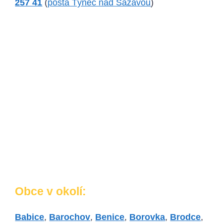
257 41
(
pošta Týnec nad Sázavou
)
Obce v okolí:
Babice
,
Barochov
,
Benice
,
Borovka
,
Brodce
,