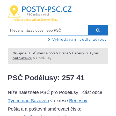
PSČ měst a obcí
Pošty a poštovní směrovací čísla
Vyhledávání podle adresy
Navigace:
PSČ měst a obcí
>
Praha
>
Benešov
>
Týnec
nad Sázavou
>
Podělusy
PSČ Podělusy: 257 41
Níže naleznete PSČ pro Podělusy - část obce
Týnec nad Sázavou
v okrese
Benešov
Pošta a a poštovní směrovací číslo: