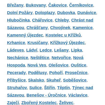
Břežany
,
Bukovany
,
Čakovice
,
Černíkovice
,
Dolní Požáry
,
Doloplazy
,
Dubovka
,
Dunávice
,
Hlubočinka
,
Chářovice
,
Chleby
,
Chrást nad
Sázavou
,
Chrášťany
,
Chvojínek
,
Kamenice
,
Kamenný Újezdec
,
Kostelec u Křížků
,
Krhanice
,
Krusičany
,
Křížkový Újezdec
,
Ládeves
,
Ládví
,
Ledce
,
Lešany
,
Lipka
,
Nechánice
,
Neštětice
,
Netvořice
,
Nová
Hospoda
,
Nová Ves
,
Olešovice
,
Ouštice
,
Pecerady
,
Podělusy
,
Pohoří
,
Prosečnice
,
Přibyšice
,
Skalsko
,
Skuheř
,
Soběšovice
,
Struhařov
,
Sulice
,
Štiřín
,
Těptín
,
Týnec nad
Sázavou
,
Benešov - Úročnice
,
Václavice
,
Zaječí
,
Zbořený Kostelec
,
Želivec
.