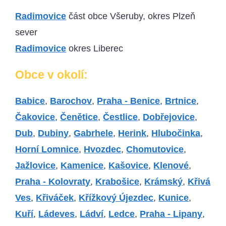
Radimovice
část obce Všeruby, okres Plzeň
sever
Radimovice
okres Liberec
Obce v okolí:
Babice
,
Barochov
,
Praha - Benice
,
Brtnice
,
Čakovice
,
Čenětice
,
Čestlice
,
Dobřejovice
,
Dub
,
Dubiny
,
Gabrhele
,
Herink
,
Hlubočinka
,
Horní Lomnice
,
Hvozdec
,
Chomutovice
,
Jažlovice
,
Kamenice
,
Kašovice
,
Klenové
,
Praha - Kolovraty
,
Krabošice
,
Krámský
,
Křivá
Ves
,
Křiváček
,
Křížkový Újezdec
,
Kunice
,
Kuří
,
Ládeves
,
Ládví
,
Ledce
,
Praha - Lipany
,