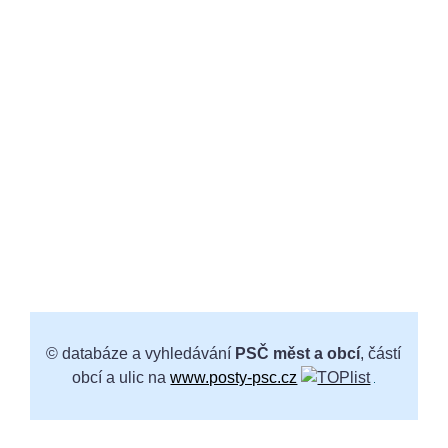
© databáze a vyhledávání
PSČ měst a obcí
, částí
obcí a ulic na
www.posty-psc.cz