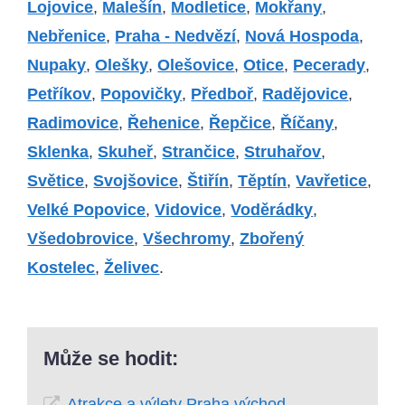
Lojovice
,
Malešín
,
Modletice
,
Mokřany
,
Nebřenice
,
Praha - Nedvězí
,
Nová Hospoda
,
Nupaky
,
Olešky
,
Olešovice
,
Otice
,
Pecerady
,
Petříkov
,
Popovičky
,
Předboř
,
Radějovice
,
Radimovice
,
Řehenice
,
Řepčice
,
Říčany
,
Sklenka
,
Skuheř
,
Strančice
,
Struhařov
,
Světice
,
Svojšovice
,
Štiřín
,
Těptín
,
Vavřetice
,
Velké Popovice
,
Vidovice
,
Voděrádky
,
Všedobrovice
,
Všechromy
,
Zbořený
Kostelec
,
Želivec
.
Může se hodit:
Atrakce a výlety Praha východ