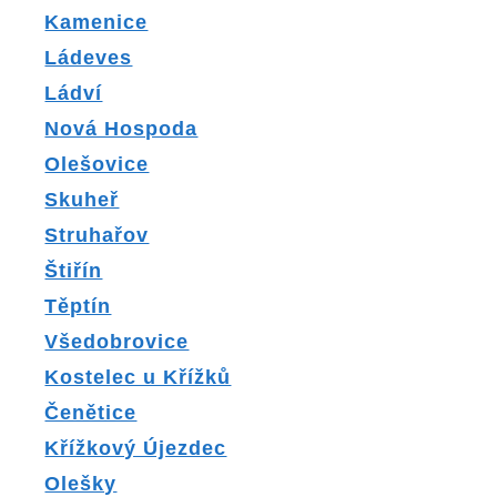
Kamenice
Ládeves
Ládví
Nová Hospoda
Olešovice
Skuheř
Struhařov
Štiřín
Těptín
Všedobrovice
Kostelec u Křížků
Čenětice
Křížkový Újezdec
Olešky