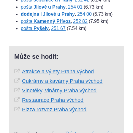
pošta
Jílové u Prahy
,
254 01
(6.73 km)
dodejna I Jílové u Prahy
,
254 00
(6.73 km)
pošta
Kamenný Přívoz
,
252 82
(7.95 km)
pošta
Pyšely
,
251 67
(7.54 km)
Může se hodit:
Atrakce a výlety Praha východ
Cukrárny a kavárny Praha východ
Vinotéky, vinárny Praha východ
Restaurace Praha východ
Pizza rozvoz Praha východ