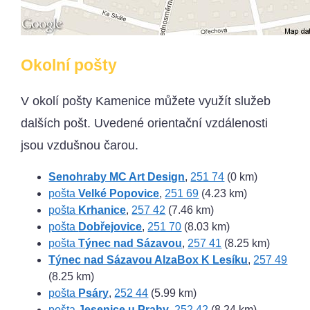
Okolní pošty
V okolí pošty Kamenice můžete využít služeb
dalších pošt. Uvedené orientační vzdálenosti
jsou vzdušnou čarou.
Senohraby MC Art Design
,
251 74
(0 km)
pošta
Velké Popovice
,
251 69
(4.23 km)
pošta
Krhanice
,
257 42
(7.46 km)
pošta
Dobřejovice
,
251 70
(8.03 km)
pošta
Týnec nad Sázavou
,
257 41
(8.25 km)
Týnec nad Sázavou AlzaBox K Lesíku
,
257 49
(8.25 km)
pošta
Psáry
,
252 44
(5.99 km)
pošta
Jesenice u Prahy
,
252 42
(8.24 km)