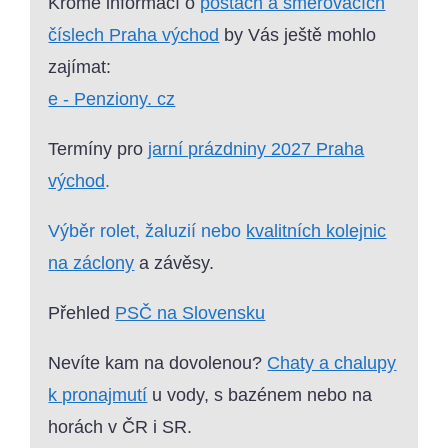
Kromě informací o
poštách a směrovacích
číslech Praha východ
by Vás ještě mohlo
zajímat:
e - Penziony. cz
Termíny pro
jarní prázdniny 2027 Praha
východ
.
Výběr rolet, žaluzií nebo
kvalitních kolejnic
na záclony
a závěsy.
Přehled
PSČ na Slovensku
Nevíte kam na dovolenou?
Chaty a chalupy
k pronajmutí
u vody, s bazénem nebo na
horách v ČR i SR.