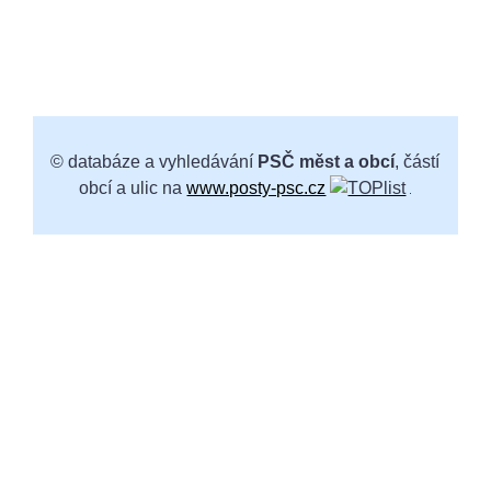
© databáze a vyhledávání
PSČ měst a obcí
, částí
obcí a ulic na
www.posty-psc.cz