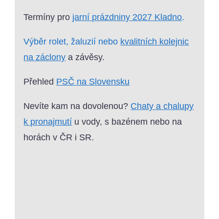
Termíny pro
jarní prázdniny 2027 Kladno
.
Výběr rolet, žaluzií nebo
kvalitních kolejnic
na záclony
a závěsy.
Přehled
PSČ na Slovensku
Nevíte kam na dovolenou?
Chaty a chalupy
k pronajmutí
u vody, s bazénem nebo na
horách v ČR i SR.