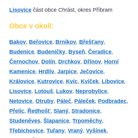
Lisovice
část obce Chrást, okres Příbram
Obce v okolí:
Bakov
,
Beřovice
,
Brníkov
,
Břešťany
,
Budenice
,
Budeničky
,
Byseň
,
Čeradice
,
Černochov
,
Dolín
,
Drchkov
,
Dřínov
,
Horní
Kamenice
,
Hrdlív
,
Jarpice
,
Ječovice
,
Královice
,
Kutrovice
,
Kvíc
,
Kvíček
,
Libovice
,
Lisovice
,
Lotouš
,
Lukov
,
Neprobylice
,
Netovice
,
Otruby
,
Páleč
,
Páleček
,
Podbradec
,
Přelíc
,
Ředhošť
,
Slaný
,
Stradonice
,
Studeněves
,
Šlapanice
,
Trpoměchy
,
Třebichovice
,
Tuřany
,
Vraný
,
Vyšínek
,