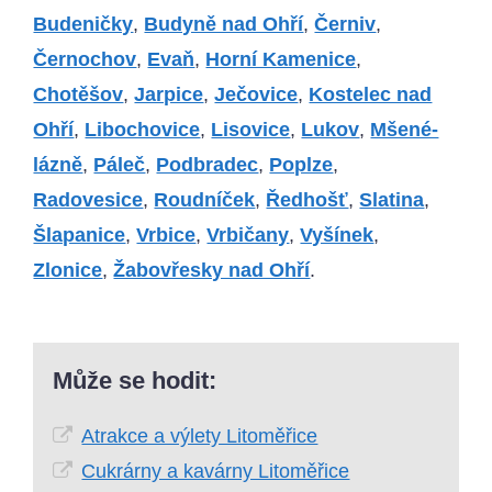
Budeničky
,
Budyně nad Ohří
,
Černiv
,
Černochov
,
Evaň
,
Horní Kamenice
,
Chotěšov
,
Jarpice
,
Ječovice
,
Kostelec nad
Ohří
,
Libochovice
,
Lisovice
,
Lukov
,
Mšené-
lázně
,
Páleč
,
Podbradec
,
Poplze
,
Radovesice
,
Roudníček
,
Ředhošť
,
Slatina
,
Šlapanice
,
Vrbice
,
Vrbičany
,
Vyšínek
,
Zlonice
,
Žabovřesky nad Ohří
.
Může se hodit:
Atrakce a výlety Litoměřice
Cukrárny a kavárny Litoměřice