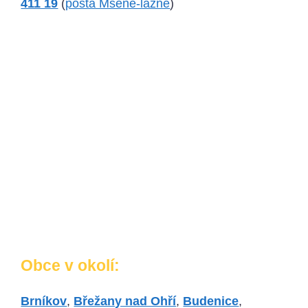
411 19
(
pošta Mšené-lázně
)
Obce v okolí:
Brníkov
,
Břežany nad Ohří
,
Budenice
,