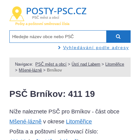
PSČ měst a obcí
Pošty a poštovní směrovací čísla
Vyhledávání podle adresy
Navigace:
PSČ měst a obcí
>
Ústí nad Labem
>
Litoměřice
>
Mšené-lázně
>
Brníkov
PSČ Brníkov: 411 19
Níže naleznete PSČ pro Brníkov - část obce
Mšené-lázně
v okrese
Litoměřice
Pošta a a poštovní směrovací číslo: