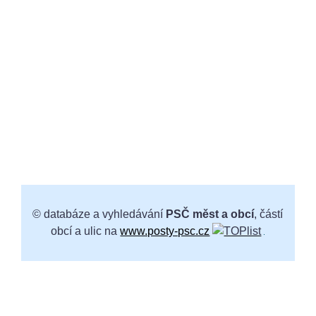
© databáze a vyhledávání
PSČ měst a obcí
, částí
obcí a ulic na
www.posty-psc.cz