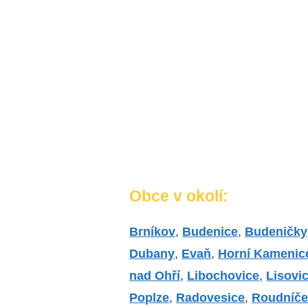
Obce v okolí:
Brníkov
,
Budenice
,
Budeničky
Dubany
,
Evaň
,
Horní Kamenic
nad Ohří
,
Libochovice
,
Lisovi
Poplze
,
Radovesice
,
Roudníče