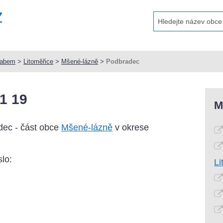
Labem
>
Litoměřice
>
Mšené-lázně
>
Podbradec
1 19
M
dec - část obce
Mšené-lázně
v okrese
lo:
Li