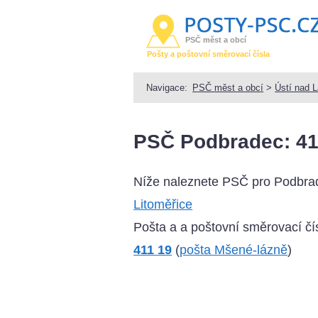
PSČ měst a obcí
Pošty a poštovní směrovací čísla
Navigace:
PSČ měst a obcí
>
Ústí nad 
PSČ Podbradec: 41
Níže naleznete PSČ pro Podbra
Litoměřice
Pošta a a poštovní směrovací čís
411 19
(
pošta Mšené-lázně
)