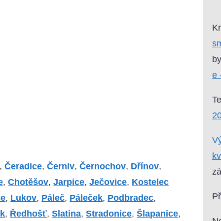
Kr
sm
by
e 
T
20
Vý
kv
,
Čeradice
,
Černiv
,
Černochov
,
Dřínov
,
zá
e
,
Chotěšov
,
Jarpice
,
Ječovice
,
Kostelec
P
ce
,
Lukov
,
Páleč
,
Páleček
,
Podbradec
,
k
,
Ředhošť
,
Slatina
,
Stradonice
,
Šlapanice
,
Ne