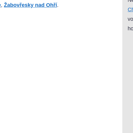
e
,
Žabovřesky nad Ohří
.
Ch
vo
ho