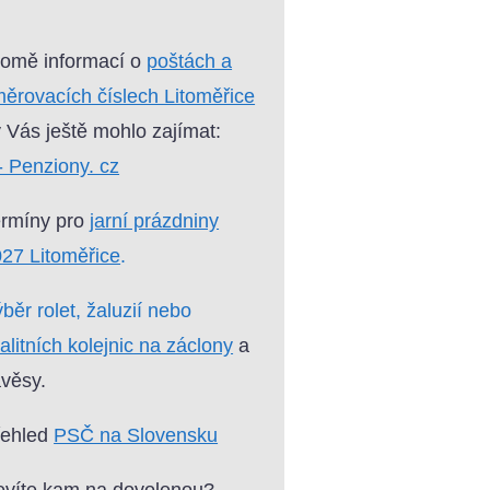
omě informací o
poštách a
ěrovacích číslech Litoměřice
 Vás ještě mohlo zajímat:
- Penziony. cz
ermíny pro
jarní prázdniny
27 Litoměřice
.
běr rolet, žaluzií nebo
alitních kolejnic na záclony
a
věsy.
řehled
PSČ na Slovensku
víte kam na dovolenou?