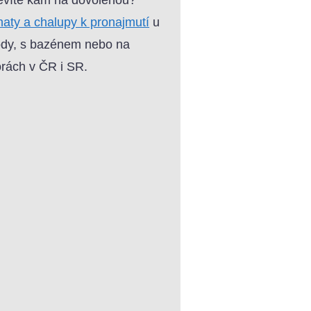
aty a chalupy k pronajmutí
u
dy, s bazénem nebo na
rách v ČR i SR.