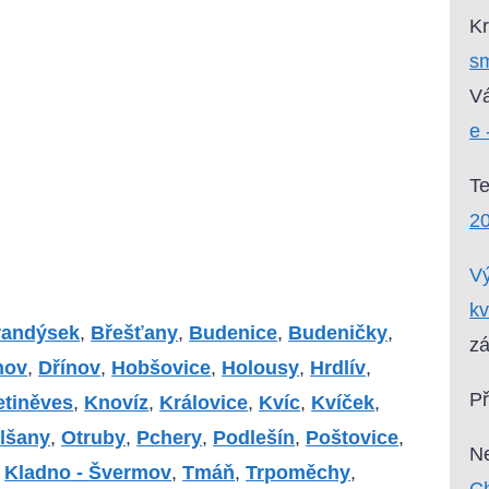
Kr
sm
Vá
e 
T
2
Vý
kv
randýsek
,
Břešťany
,
Budenice
,
Budeničky
,
zá
nov
,
Dřínov
,
Hobšovice
,
Holousy
,
Hrdlív
,
P
tiněves
,
Knovíz
,
Královice
,
Kvíc
,
Kvíček
,
lšany
,
Otruby
,
Pchery
,
Podlešín
,
Poštovice
,
Ne
,
Kladno - Švermov
,
Tmáň
,
Trpoměchy
,
Ch