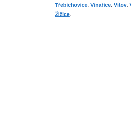
Třebichovice
,
Vinařice
,
Vítov
,
Žižice
.