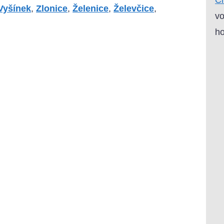
Vyšínek
,
Zlonice
,
Želenice
,
Želevčice
,
vo
ho