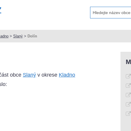
ladno
>
Slaný
>
Dolín
M
 část obce
Slaný
v okrese
Kladno
lo: