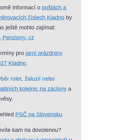
omě informací o
poštách a
ěrovacích číslech Kladno
by
s ještě mohlo zajímat:
- Penziony. cz
ermíny pro
jarní prázdniny
027 Kladno
.
běr rolet, žaluzií nebo
alitních kolejnic na záclony
a
věsy.
řehled
PSČ na Slovensku
víte kam na dovolenou?
aty a chalupy k pronajmutí
u