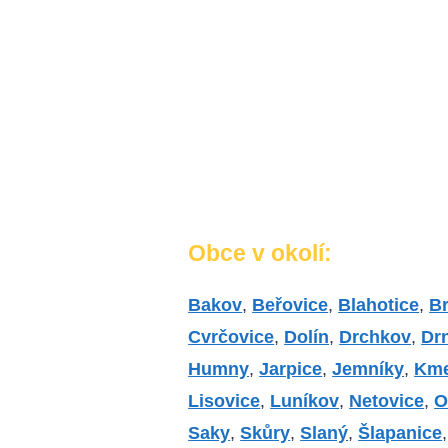
Obce v okolí:
Bakov
,
Beřovice
,
Blahotice
,
B
Cvrčovice
,
Dolín
,
Drchkov
,
Dr
Humny
,
Jarpice
,
Jemníky
,
Kme
Lisovice
,
Luníkov
,
Netovice
,
O
Saky
,
Skůry
,
Slaný
,
Šlapanice