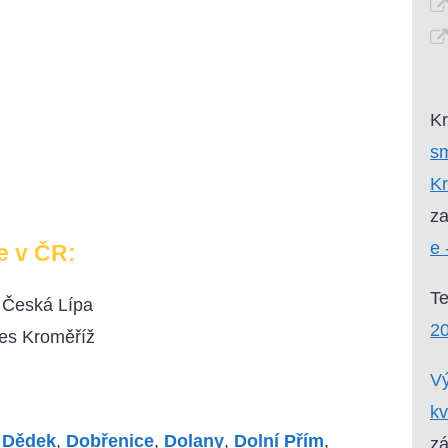
Kr
sm
Kr
za
e 
e v ČR:
T
 Česká Lípa
20
res Kroměříž
Vý
kv
,
Dědek
,
Dobřenice
,
Dolany
,
Dolní Přím
,
zá