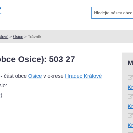
álové
>
Osice
>
Trávník
obce Osice): 503 27
M
 - část obce
Osice
v okrese
Hradec Králové
lo:
Kr
y
)
Kr
Kr