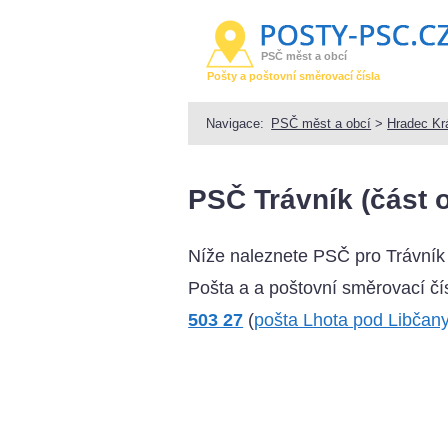
PSČ měst a obcí
Pošty a poštovní směrovací čísla
Navigace:
PSČ měst a obcí
>
Hradec Kr
PSČ Trávník (část 
Níže naleznete PSČ pro Trávník
Pošta a a poštovní směrovací čís
503 27
(
pošta Lhota pod Libčan