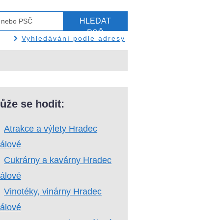
HLEDAT
PSČ
Vyhledávání podle adresy
ůže se hodit:
Atrakce a výlety Hradec
álové
Cukrárny a kavárny Hradec
álové
Vinotéky, vinárny Hradec
álové