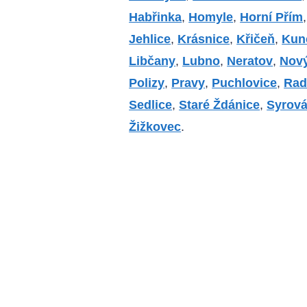
Habřinka
,
Homyle
,
Horní Přím
Jehlice
,
Krásnice
,
Křičeň
,
Kun
Libčany
,
Lubno
,
Neratov
,
Nový
Polizy
,
Pravy
,
Puchlovice
,
Rad
Sedlice
,
Staré Ždánice
,
Syrová
Žižkovec
.