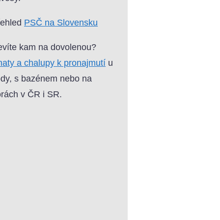
řehled
PSČ na Slovensku
víte kam na dovolenou?
aty a chalupy k pronajmutí
u
dy, s bazénem nebo na
rách v ČR i SR.