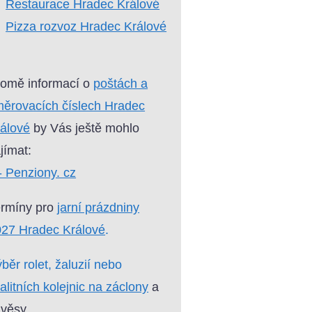
Restaurace Hradec Králové
Pizza rozvoz Hradec Králové
omě informací o
poštách a
ěrovacích číslech Hradec
álové
by Vás ještě mohlo
jímat:
- Penziony. cz
ermíny pro
jarní prázdniny
27 Hradec Králové
.
běr rolet, žaluzií nebo
alitních kolejnic na záclony
a
věsy.