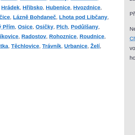
,
Hrádek
,
Hřibsko
,
Hubenice
,
Hvozdnice
,
P
čice
,
Lázně Bohdaneč
,
Lhota pod Libčany
,
 Přím
,
Osice
,
Osičky
,
Plch
,
Podůlšany
,
Ne
íkovice
,
Radostov
,
Rohoznice
,
Roudnice
,
Ch
tka
,
Těchlovice
,
Trávník
,
Urbanice
,
Želí
,
vo
ho