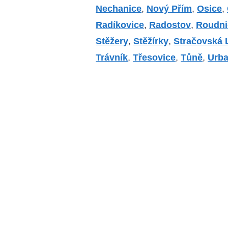
Nechanice
,
Nový Přím
,
Osice
,
Radíkovice
,
Radostov
,
Roudni
Stěžery
,
Stěžírky
,
Stračovská 
Trávník
,
Třesovice
,
Tůně
,
Urba