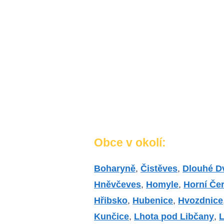
Obce v okolí:
Boharyně
,
Čistěves
,
Dlouhé D
Hněvčeves
,
Homyle
,
Horní Če
Hřibsko
,
Hubenice
,
Hvozdnice
Kunčice
,
Lhota pod Libčany
,
L