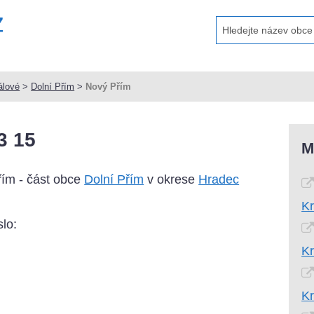
álové
>
Dolní Přím
>
Nový Přím
3 15
M
ím - část obce
Dolní Přím
v okrese
Hradec
Kr
lo:
Kr
Kr