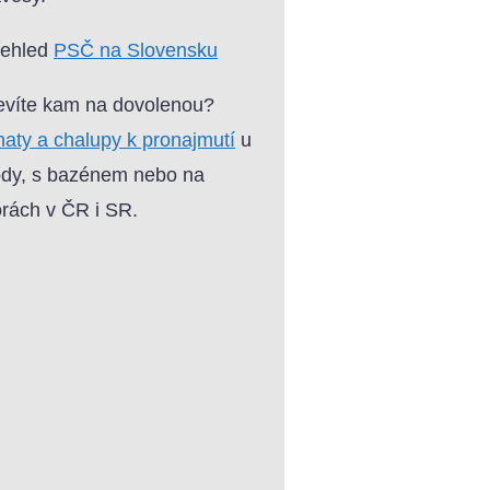
řehled
PSČ na Slovensku
víte kam na dovolenou?
aty a chalupy k pronajmutí
u
dy, s bazénem nebo na
rách v ČR i SR.