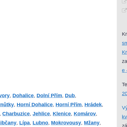
Kr
sm
Kr
za
e 
T
20
vory
,
Dohalice
,
Dolní Přím
,
Dub
,
rnůtky
,
Horní Dohalice
,
Horní Přím
,
Hrádek
,
Vý
,
Charbuzice
,
Jehlice
,
Klenice
,
Komárov
,
kv
ibčany
,
Lípa
,
Lubno
,
Mokrovousy
,
Mžany
,
zá