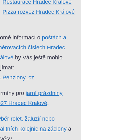
Restaurace Hradec Králové
Pizza rozvoz Hradec Králové
omě informací o
poštách a
ěrovacích číslech Hradec
álové
by Vás ještě mohlo
jímat:
- Penziony. cz
ermíny pro
jarní prázdniny
27 Hradec Králové
.
běr rolet, žaluzií nebo
alitních kolejnic na záclony
a
věsy.