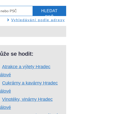
HLEDAT
PSČ
Vyhledávání podle adresy
ůže se hodit:
Atrakce a výlety Hradec
álové
Cukrárny a kavárny Hradec
álové
Vinotéky, vinárny Hradec
álové