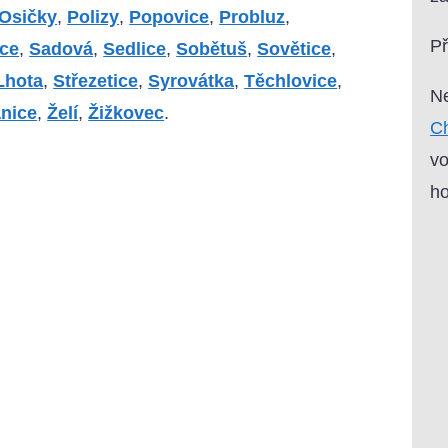
Osičky
,
Polizy
,
Popovice
,
Probluz
,
P
ce
,
Sadová
,
Sedlice
,
Sobětuš
,
Sovětice
,
Lhota
,
Střezetice
,
Syrovátka
,
Těchlovice
,
Ne
nice
,
Želí
,
Žižkovec
.
Ch
vo
ho