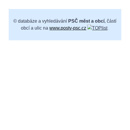
© databáze a vyhledávání
PSČ měst a obcí
, částí
obcí a ulic na
www.posty-psc.cz