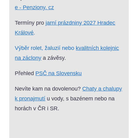
e - Penziony. cz
Termíny pro
jarní prázdniny 2027 Hradec
Králové
.
Výběr rolet, žaluzií nebo
kvalitních kolejnic
na záclony
a závěsy.
Přehled
PSČ na Slovensku
Nevíte kam na dovolenou?
Chaty a chalupy
k pronajmutí
u vody, s bazénem nebo na
horách v ČR i SR.