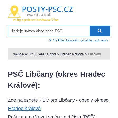
PSČ měst a obcí
Pošty a poštovní směrovací čísla
Vyhledávání podle adresy
Navigace:
PSČ měst a obcí
>
Hradec Králové
>
Libčany
PSČ Libčany (okres Hradec
Králové):
Zde naleznete PSČ pro Libčany - obec v okrese
Hradec Králové
.
Pošty a a poštovní směrovací čísla (
PSČ
):