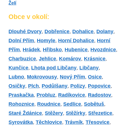
Želí
Obce v okolí:
Dlouhé Dvory
,
Dobřenice
,
Dohalice
,
Dolany
,
Dolní Přím
,
Homyle
,
Horní Dohalice
,
Horní
Přím
,
Hrádek
,
Hřibsko
,
Hubenice
,
Hvozdnice
,
Charbuzice
,
Jehlice
,
Komárov
,
Krásnice
,
Kunčice
,
Lhota pod Libčany
,
Libčany
,
Lubno
,
Mokrovousy
,
Nový Přím
,
Osice
,
Osičky
,
Plch
,
Podůlšany
,
Polizy
,
Popovice
,
Praskačka
,
Probluz
,
Radíkovice
,
Radostov
,
Rohoznice
,
Roudnice
,
Sedlice
,
Sobětuš
,
Staré Ždánice
,
Stěžery
,
Stěžírky
,
Střezetice
,
Syrovátka
,
Těchlovice
,
Trávník
,
Třesovice
,