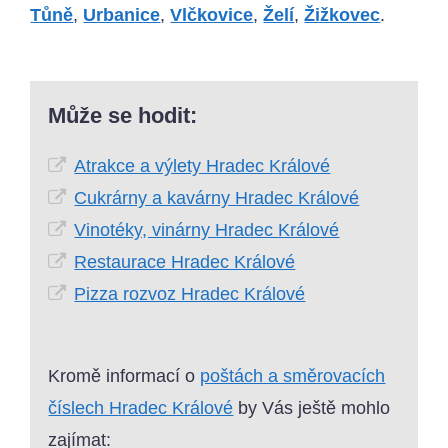
Tůně
,
Urbanice
,
Vlčkovice
,
Želí
,
Žižkovec
.
Může se hodit:
Atrakce a výlety Hradec Králové
Cukrárny a kavárny Hradec Králové
Vinotéky, vinárny Hradec Králové
Restaurace Hradec Králové
Pizza rozvoz Hradec Králové
Kromě informací o
poštách a směrovacích
číslech Hradec Králové
by Vás ještě mohlo
zajímat: