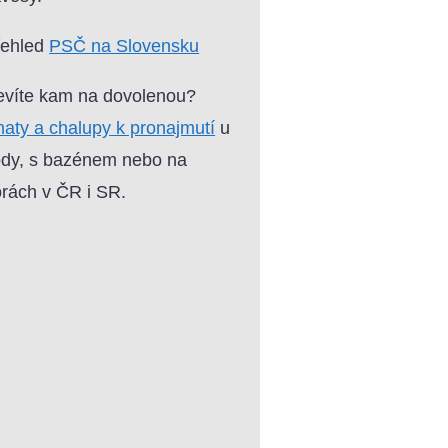
řehled
PSČ na Slovensku
víte kam na dovolenou?
aty a chalupy k pronajmutí
u
dy, s bazénem nebo na
rách v ČR i SR.