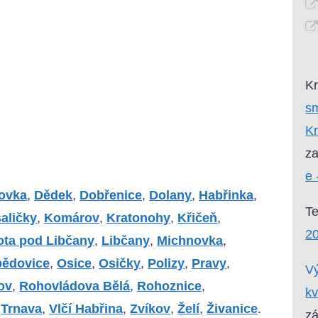
Kr
sm
Kr
za
e 
ovka
,
Dědek
,
Dobřenice
,
Dolany
,
Habřinka
,
T
aličky
,
Komárov
,
Kratonohy
,
Křičeň
,
20
ota pod Libčany
,
Libčany
,
Michnovka
,
ědovice
,
Osice
,
Osičky
,
Polizy
,
Pravy
,
Vý
ov
,
Rohovládova Bělá
,
Rohoznice
,
kv
,
Trnava
,
Vlčí Habřina
,
Zvíkov
,
Želí
,
Živanice
.
zá