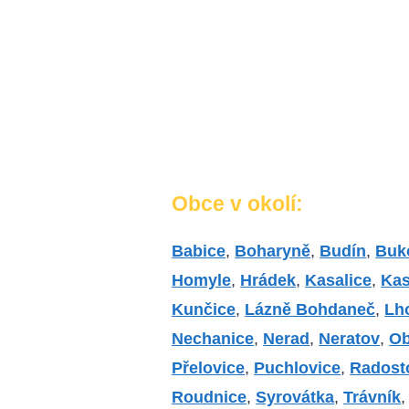
Obce v okolí:
Babice
,
Boharyně
,
Budín
,
Buk
Homyle
,
Hrádek
,
Kasalice
,
Kas
Kunčice
,
Lázně Bohdaneč
,
Lh
Nechanice
,
Nerad
,
Neratov
,
Ob
Přelovice
,
Puchlovice
,
Radost
Roudnice
,
Syrovátka
,
Trávník