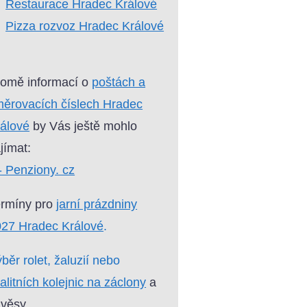
Restaurace Hradec Králové
Pizza rozvoz Hradec Králové
omě informací o
poštách a
ěrovacích číslech Hradec
álové
by Vás ještě mohlo
jímat:
- Penziony. cz
ermíny pro
jarní prázdniny
27 Hradec Králové
.
běr rolet, žaluzií nebo
alitních kolejnic na záclony
a
věsy.