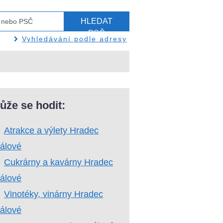
HLEDAT
PSČ
Vyhledávání podle adresy
ůže se hodit:
Atrakce a výlety Hradec
álové
Cukrárny a kavárny Hradec
álové
Vinotéky, vinárny Hradec
álové