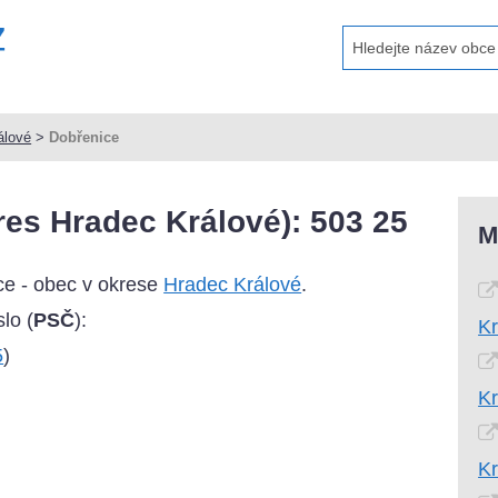
álové
>
Dobřenice
es Hradec Králové): 503 25
M
e - obec v okrese
Hradec Králové
.
lo (
PSČ
):
Kr
5
)
Kr
Kr