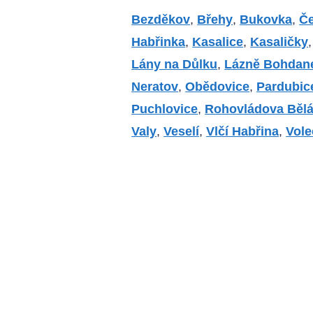
Bezděkov
,
Břehy
,
Bukovka
,
Č
Habřinka
,
Kasalice
,
Kasaličky
Lány na Důlku
,
Lázně Bohdan
Neratov
,
Obědovice
,
Pardubic
Puchlovice
,
Rohovládova Běl
Valy
,
Veselí
,
Vlčí Habřina
,
Vole