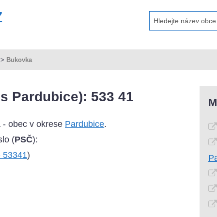
>
Bukovka
s Pardubice): 533 41
M
 - obec v okrese
Pardubice
.
lo (
PSČ
):
- 53341
)
P