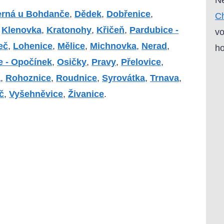
erná u Bohdanče
,
Dědek
,
Dobřenice
,
Ch
,
Klenovka
,
Kratonohy
,
Křičeň
,
Pardubice -
vo
eč
,
Lohenice
,
Mělice
,
Michnovka
,
Nerad
,
ho
e - Opočínek
,
Osičky
,
Pravy
,
Přelovice
,
á
,
Rohoznice
,
Roudnice
,
Syrovátka
,
Trnava
,
č
,
Vyšehněvice
,
Živanice
.