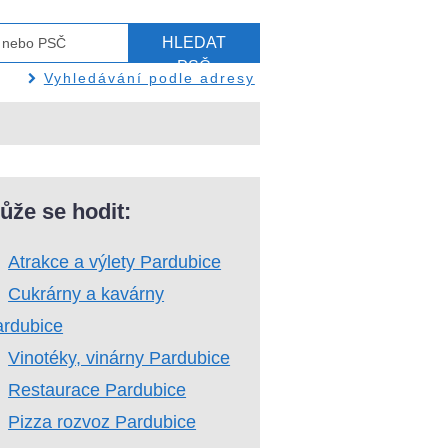
HLEDAT
PSČ
Vyhledávání podle adresy
ůže se hodit:
Atrakce a výlety Pardubice
Cukrárny a kavárny
ardubice
Vinotéky, vinárny Pardubice
Restaurace Pardubice
Pizza rozvoz Pardubice