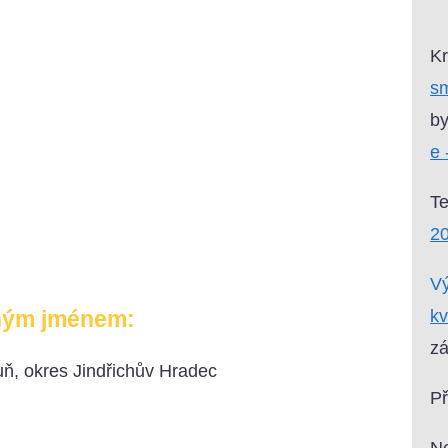
Kr
sm
by
e 
T
2
Vý
kv
ným jménem:
zá
ň, okres Jindřichův Hradec
P
Ne