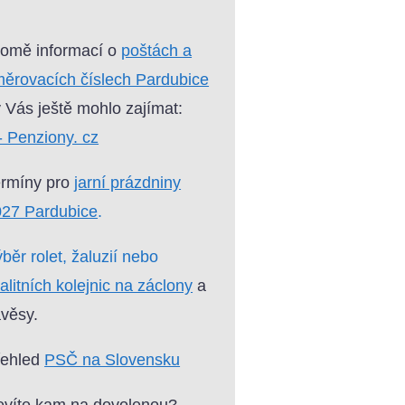
omě informací o
poštách a
ěrovacích číslech Pardubice
 Vás ještě mohlo zajímat:
- Penziony. cz
ermíny pro
jarní prázdniny
027 Pardubice
.
běr rolet, žaluzií nebo
alitních kolejnic na záclony
a
věsy.
řehled
PSČ na Slovensku
víte kam na dovolenou?