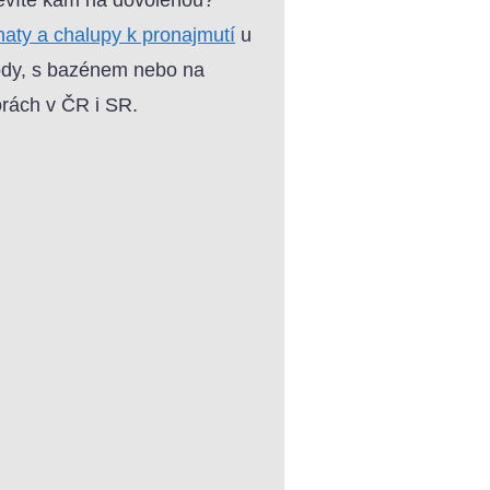
aty a chalupy k pronajmutí
u
dy, s bazénem nebo na
rách v ČR i SR.