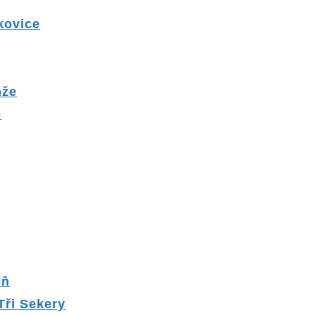
kovice
mže
e
eň
Tři Sekery