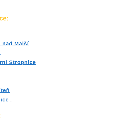
ce:
 nad Malší
k
rní Stropnice
íteň
jice
.
: