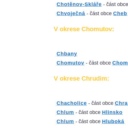
Chotěnov-Skláře
- část obc
Chvoječná
- část obce
Cheb
V okrese Chomutov:
Chbany
Chomutov
- část obce
Chom
V okrese Chrudim:
Chacholice
- část obce
Chra
Chlum
- část obce
Hlinsko
Chlum
- část obce
Hluboká