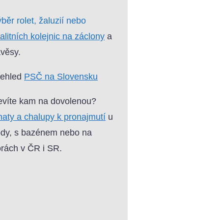
běr rolet, žaluzií nebo
alitních kolejnic na záclony
a
věsy.
řehled
PSČ na Slovensku
víte kam na dovolenou?
aty a chalupy k pronajmutí
u
dy, s bazénem nebo na
rách v ČR i SR.