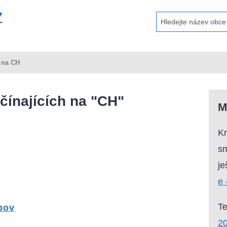
í na CH
čínajících na "CH"
M
Kr
sm
je
e 
T
pov
2