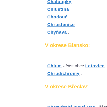
Chaloupky
Chlustina
Chodouň
Chrustenice
Chyňava
.
V okrese Blansko:
Chlum
- část obce
Letovice
Chrudichromy
.
V okrese Břeclav: