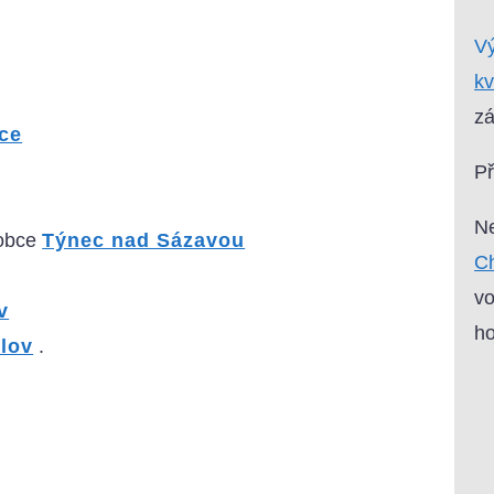
Vý
kv
zá
ce
P
Ne
 obce
Týnec nad Sázavou
Ch
vo
v
ho
lov
.