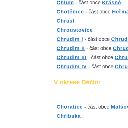
Chlum
- část obce
Krásné
Chotěnice
- část obce
Heřm
Chrast
Chroustovice
Chrudim I
- část obce
Chrud
Chrudim II
- část obce
Chru
Chrudim III
- část obce
Chru
Chrudim IV
- část obce
Chr
V okrese Děčín:
Choratice
- část obce
Malšo
Chřibská
.