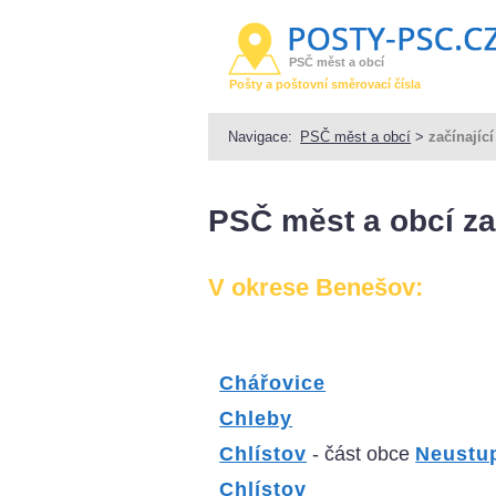
PSČ měst a obcí
Pošty a poštovní směrovací čísla
Navigace:
PSČ měst a obcí
>
začínajíc
PSČ měst a obcí za
V okrese Benešov:
Chářovice
Chleby
Chlístov
- část obce
Neustu
Chlístov