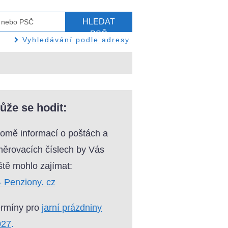
HLEDAT
PSČ
Vyhledávání podle adresy
ůže se hodit:
omě informací o poštách a
ěrovacích číslech by Vás
ště mohlo zajímat:
- Penziony. cz
ermíny pro
jarní prázdniny
027
.