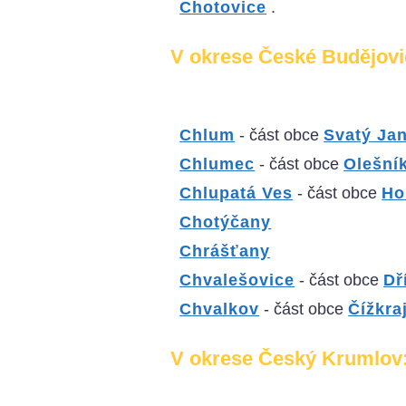
Chotovice
.
V okrese České Budějovi
Chlum
- část obce
Svatý Jan
Chlumec
- část obce
Olešní
Chlupatá Ves
- část obce
Ho
Chotýčany
Chrášťany
Chvalešovice
- část obce
Dř
Chvalkov
- část obce
Čížkra
V okrese Český Krumlov