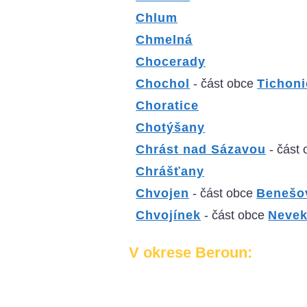
Chlum
Chmelná
Chocerady
Chochol
- část obce
Tichoni
Choratice
Chotýšany
Chrást nad Sázavou
- část
Chrášťany
Chvojen
- část obce
Benešo
Chvojínek
- část obce
Nevek
V okrese Beroun: