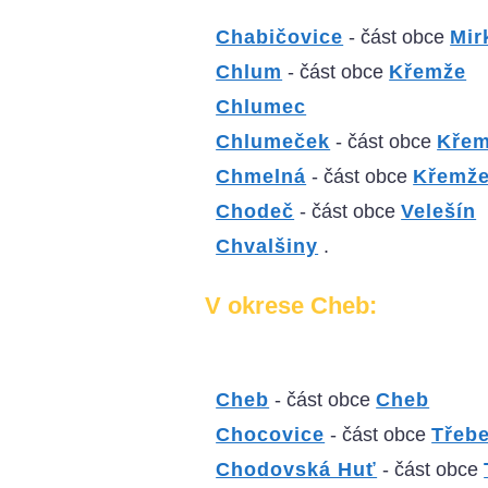
Chabičovice
- část obce
Mir
Chlum
- část obce
Křemže
Chlumec
Chlumeček
- část obce
Kře
Chmelná
- část obce
Křemž
Chodeč
- část obce
Velešín
Chvalšiny
.
V okrese Cheb:
Cheb
- část obce
Cheb
Chocovice
- část obce
Třeb
Chodovská Huť
- část obce