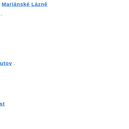
e
Mariánské Lázně
.
utov
.
st