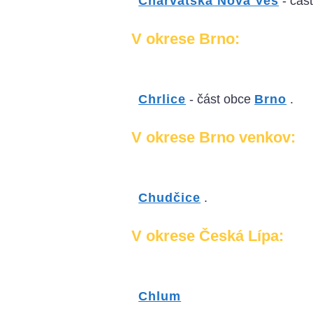
Charvátská Nová Ves
- čás
V okrese Brno:
Chrlice
- část obce
Brno
.
V okrese Brno venkov:
Chudčice
.
V okrese Česká Lípa:
Chlum