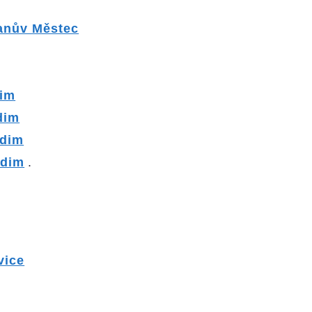
anův Městec
im
dim
dim
udim
.
vice