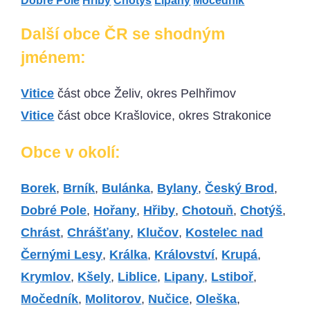
Dobré Pole
Hřiby
Chotýš
Lipany
Močedník
Další obce ČR se shodným
jménem:
Vitice
část obce Želiv, okres Pelhřimov
Vitice
část obce Krašlovice, okres Strakonice
Obce v okolí:
Borek
,
Brník
,
Bulánka
,
Bylany
,
Český Brod
,
Dobré Pole
,
Hořany
,
Hřiby
,
Chotouň
,
Chotýš
,
Chrást
,
Chrášťany
,
Klučov
,
Kostelec nad
Černými Lesy
,
Králka
,
Království
,
Krupá
,
Krymlov
,
Kšely
,
Liblice
,
Lipany
,
Lstiboř
,
Močedník
,
Molitorov
,
Nučice
,
Oleška
,