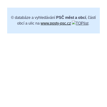
© databáze a vyhledávání
PSČ měst a obcí
, částí
obcí a ulic na
www.posty-psc.cz