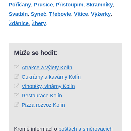
Poříčany
,
Prusice
,
Přistoupim
,
Skramníky
,
Svatbín
,
Syneč
,
Třebovle
,
Vitice
,
Výžerky
,
Ždánice
,
Žhery
.
Může se hodit:
Atrakce a výlety Kolín
Cukrárny a kavárny Kolín
Vinotéky, vinárny Kolín
Restaurace Kolín
Pizza rozvoz Kolín
Kromě informací o
poštách a směrovacích