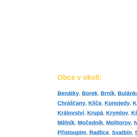
Obce v okolí:
Benátky
,
Borek
,
Brník
,
Bulánk
Chrášťany
,
Klíče
,
Konojedy
,
K
Království
,
Krupá
,
Krymlov
,
K
Mělník
,
Močedník
,
Molitorov
,
Přistoupim
,
Radlice
,
Svatbín
,