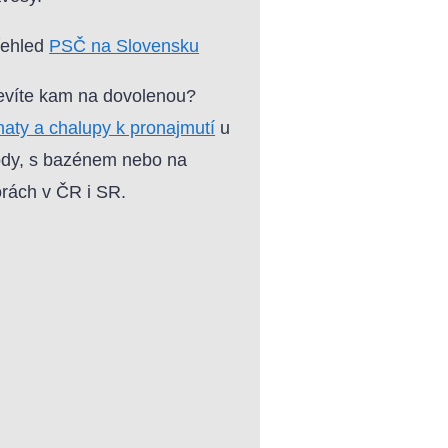
řehled
PSČ na Slovensku
víte kam na dovolenou?
aty a chalupy k pronajmutí
u
dy, s bazénem nebo na
rách v ČR i SR.