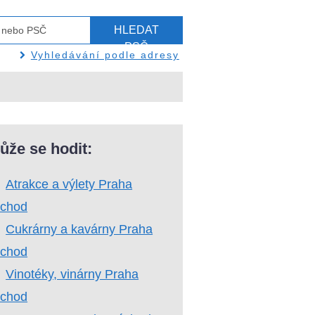
HLEDAT
PSČ
Vyhledávání podle adresy
ůže se hodit:
Atrakce a výlety Praha
ýchod
Cukrárny a kavárny Praha
ýchod
Vinotéky, vinárny Praha
ýchod