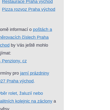
Restaurace Praha východ
Pizza rozvoz Praha východ
omě informací o
poštách a
ěrovacích číslech Praha
ýchod
by Vás ještě mohlo
jímat:
- Penziony. cz
ermíny pro
jarní prázdniny
027 Praha východ
.
běr rolet, žaluzií nebo
alitních kolejnic na záclony
a
věsy.