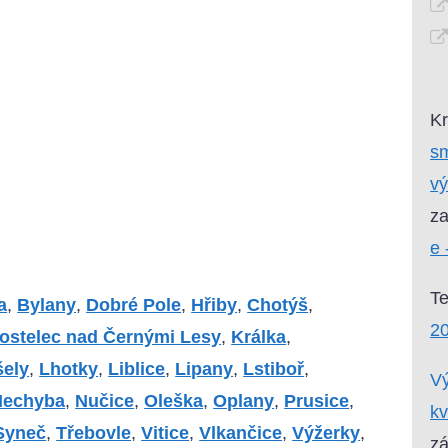
Kr
sm
v
za
e 
T
a
,
Bylany
,
Dobré Pole
,
Hřiby
,
Chotýš
,
2
ostelec nad Černými Lesy
,
Králka
,
šely
,
Lhotky
,
Liblice
,
Lipany
,
Lstiboř
,
Vý
Nechyba
,
Nučice
,
Oleška
,
Oplany
,
Prusice
,
kv
Syneč
,
Třebovle
,
Vitice
,
Vlkančice
,
Výžerky
,
zá