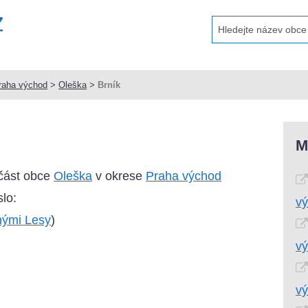
raha východ
>
Oleška
>
Brník
M
 část obce
Oleška
v okrese
Praha východ
lo:
v
nými Lesy
)
v
v