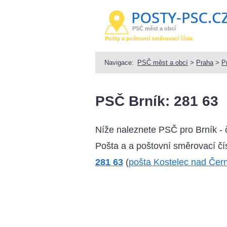
PSČ měst a obcí
Pošty a poštovní směrovací čísla
Navigace:
PSČ měst a obcí
>
Praha
>
P
PSČ Brník: 281 63
Níže naleznete PSČ pro Brník -
Pošta a a poštovní směrovací čís
281 63
(
pošta Kostelec nad Čer