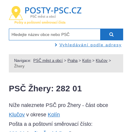
PSČ měst a obcí
Pošty a poštovní směrovací čísla
Vyhledávání podle adresy
Navigace:
PSČ měst a obcí
>
Praha
>
Kolín
>
Klučov
>
Žhery
PSČ Žhery: 282 01
Níže naleznete PSČ pro Žhery - část obce
Klučov
v okrese
Kolín
Pošta a a poštovní směrovací číslo: