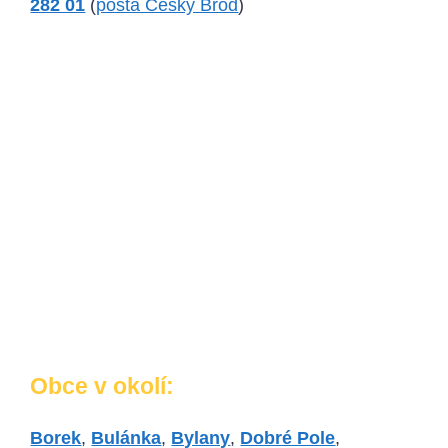
282 01
(
pošta Český Brod
)
Obce v okolí:
Borek
,
Bulánka
,
Bylany
,
Dobré Pole
,