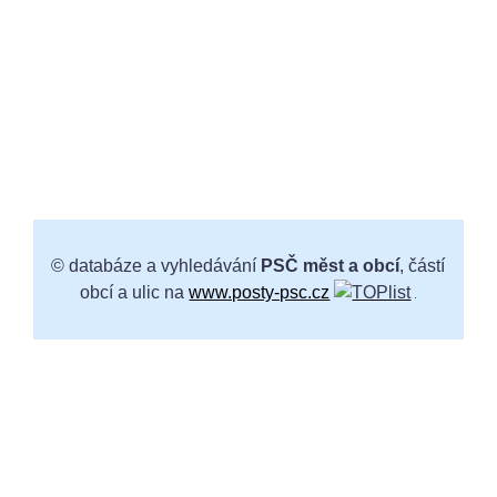
© databáze a vyhledávání
PSČ měst a obcí
, částí
obcí a ulic na
www.posty-psc.cz