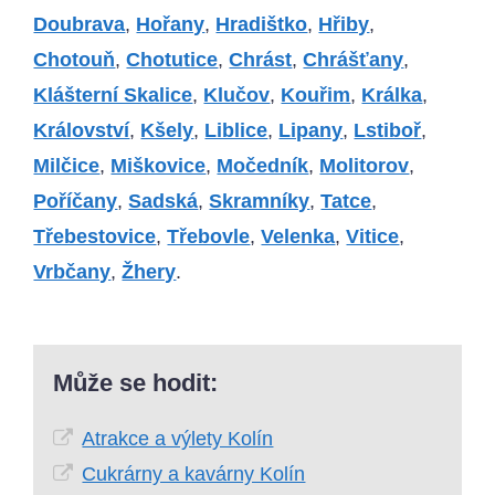
Doubrava
,
Hořany
,
Hradištko
,
Hřiby
,
Chotouň
,
Chotutice
,
Chrást
,
Chrášťany
,
Klášterní Skalice
,
Klučov
,
Kouřim
,
Králka
,
Království
,
Kšely
,
Liblice
,
Lipany
,
Lstiboř
,
Milčice
,
Miškovice
,
Močedník
,
Molitorov
,
Poříčany
,
Sadská
,
Skramníky
,
Tatce
,
Třebestovice
,
Třebovle
,
Velenka
,
Vitice
,
Vrbčany
,
Žhery
.
Může se hodit:
Atrakce a výlety Kolín
Cukrárny a kavárny Kolín