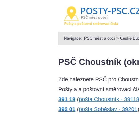
PSČ měst a obcí
Pošty a poštovní směrovací čísla
Navigace:
PSČ měst a obcí
>
České Bud
PSČ Choustník (okr
Zde naleznete PSČ pro Choustní
Pošty a a poštovní směrovací čís
391 18
(
pošta Choustník - 3911
392 01
(
pošta Soběslav - 39201