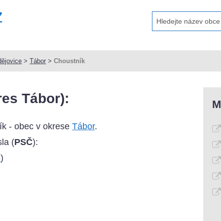
ějovice
>
Tábor
>
Choustník
es Tábor):
M
k - obec v okrese
Tábor
.
la (
PSČ
):
8
)
)