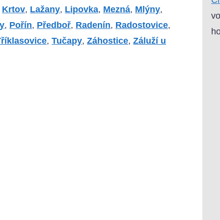
,
Krtov
,
Lažany
,
Lipovka
,
Mezná
,
Mlýny
,
vo
y
,
Pořín
,
Předboř
,
Radenín
,
Radostovice
,
ho
říklasovice
,
Tučapy
,
Záhostice
,
Záluží u