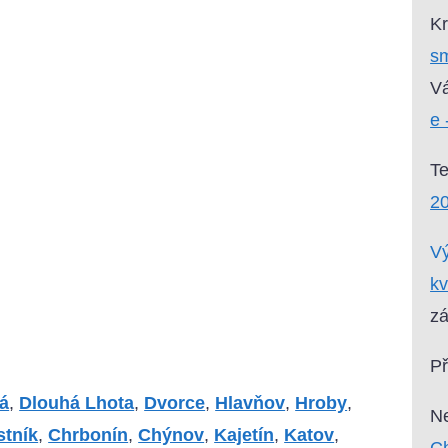
Kr
sm
Vá
e 
T
2
Vý
kv
zá
P
á
,
Dlouhá Lhota
,
Dvorce
,
Hlavňov
,
Hroby
,
Ne
tník
,
Chrbonín
,
Chýnov
,
Kajetín
,
Katov
,
Ch