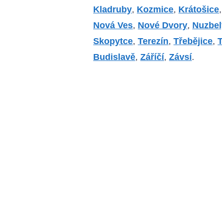
Kladruby
,
Kozmice
,
Krátošice
Nová Ves
,
Nové Dvory
,
Nuzbel
Skopytce
,
Terezín
,
Třebějice
,
T
Budislavě
,
Záříčí
,
Závsí
.