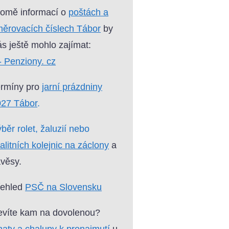
omě informací o
poštách a
ěrovacích číslech Tábor
by
s ještě mohlo zajímat:
- Penziony. cz
ermíny pro
jarní prázdniny
027 Tábor
.
běr rolet, žaluzií nebo
alitních kolejnic na záclony
a
věsy.
řehled
PSČ na Slovensku
víte kam na dovolenou?
aty a chalupy k pronajmutí
u