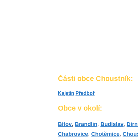
Části obce Choustník:
Kajetín
Předboř
Obce v okolí:
Bítov
,
Brandlín
,
Budislav
,
Dírn
Chabrovice
,
Chotěmice
,
Chous