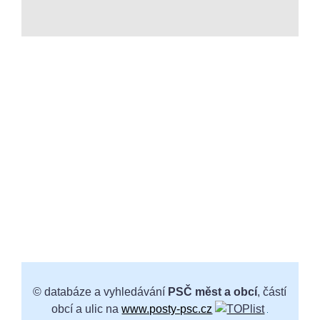
© databáze a vyhledávání
PSČ měst a obcí
, částí
obcí a ulic na
www.posty-psc.cz