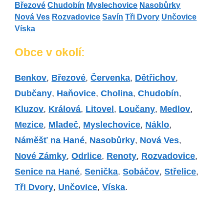
Březové
Chudobín
Myslechovice
Nasobůrky
Nová Ves
Rozvadovice
Savín
Tři Dvory
Unčovice
Víska
Obce v okolí:
Benkov
,
Březové
,
Červenka
,
Dětřichov
,
Dubčany
,
Haňovice
,
Cholina
,
Chudobín
,
Kluzov
,
Králová
,
Litovel
,
Loučany
,
Medlov
,
Mezice
,
Mladeč
,
Myslechovice
,
Náklo
,
Náměšť na Hané
,
Nasobůrky
,
Nová Ves
,
Nové Zámky
,
Odrlice
,
Renoty
,
Rozvadovice
,
Senice na Hané
,
Senička
,
Sobáčov
,
Střelice
,
Tři Dvory
,
Unčovice
,
Víska
.