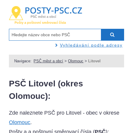
PSČ měst a obcí
Pošty a poštovní směrovací čísla
Vyhledávání podle adresy
Navigace:
PSČ měst a obcí
>
Olomouc
>
Litovel
PSČ Litovel (okres
Olomouc):
Zde naleznete PSČ pro Litovel - obec v okrese
Olomouc
.
Pošty a a poštovní směrovací čísla (
PSČ
):