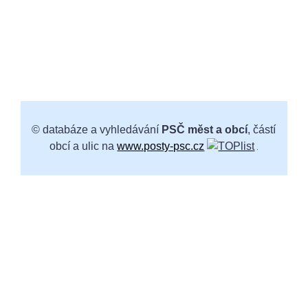
© databáze a vyhledávání
PSČ měst a obcí
, částí
obcí a ulic na
www.posty-psc.cz