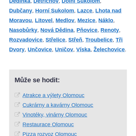
Dědinka
,
Dětřichov
,
Dolní Sukolom
,
Dubčany
,
Horní Sukolom
,
Lazce
,
Lhota nad
Moravou
,
Litovel
,
Medlov
,
Mezice
,
Náklo
,
Nasobůrky
,
Nová Dědina
,
Pňovice
,
Renoty
,
Rozvadovice
,
Střelice
,
Střeň
,
Troubelice
,
Tři
Dvory
,
Unčovice
,
Uničov
,
Víska
,
Želechovice
.
Může se hodit:
Atrakce a výlety Olomouc
Cukrárny a kavárny Olomouc
Vinotéky, vinárny Olomouc
Restaurace Olomouc
Pizza rozvoz Olomouc