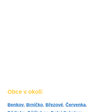
Obce v okolí:
Benkov
,
Brníčko
,
Březové
,
Červenka
,