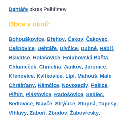
Dehtáře
okres Pelhřimov
Obce v okolí:
Bohouškovice
,
Břehov
,
Čakov
,
Čakovec
,
Češnovice
,
Dehtáře
,
Dívčice
,
Dubné
,
Habří
,
Hlavatce
,
Holašovice
,
Holubovská Bašta
,
Chlumeček
,
Chmelná
,
Jankov
,
Jaronice
,
Křenovice
,
Kvítkovice
,
Lipí
,
Mahouš
,
Malé
Chrášťany
,
Němčice
,
Novosedly
,
Pašice
,
Pištín
,
Plástovice
,
Radošovice
,
Sedlec
,
Sedlovice
,
Slavče
,
Strýčice
,
Stupná
,
Tupesy
,
Vlhlavy
,
Záboří
,
Zbudov
,
Žabovřesky
.