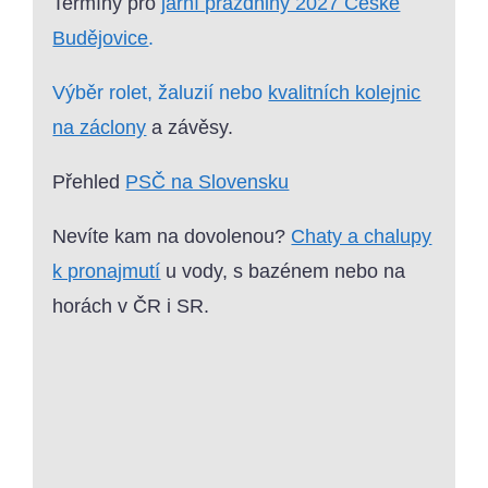
Termíny pro
jarní prázdniny 2027 České
Budějovice
.
Výběr rolet, žaluzií nebo
kvalitních kolejnic
na záclony
a závěsy.
Přehled
PSČ na Slovensku
Nevíte kam na dovolenou?
Chaty a chalupy
k pronajmutí
u vody, s bazénem nebo na
horách v ČR i SR.