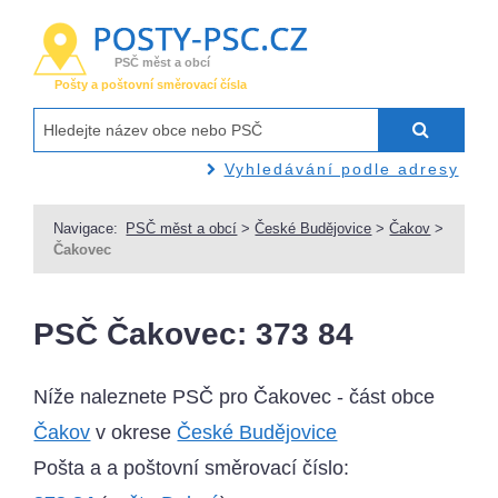
PSČ měst a obcí
Pošty a poštovní směrovací čísla
Vyhledávání podle adresy
Navigace:
PSČ měst a obcí
>
České Budějovice
>
Čakov
>
Čakovec
PSČ Čakovec: 373 84
Níže naleznete PSČ pro Čakovec - část obce
Čakov
v okrese
České Budějovice
Pošta a a poštovní směrovací číslo: