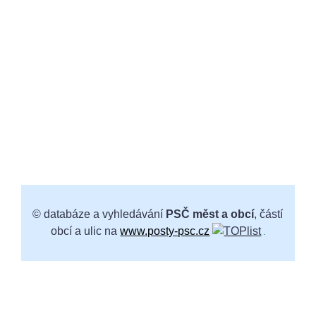
© databáze a vyhledávání
PSČ měst a obcí
, částí
obcí a ulic na
www.posty-psc.cz