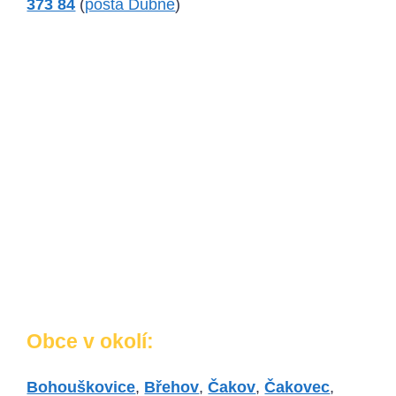
373 84
(
pošta Dubné
)
Obce v okolí:
Bohouškovice
,
Břehov
,
Čakov
,
Čakovec
,