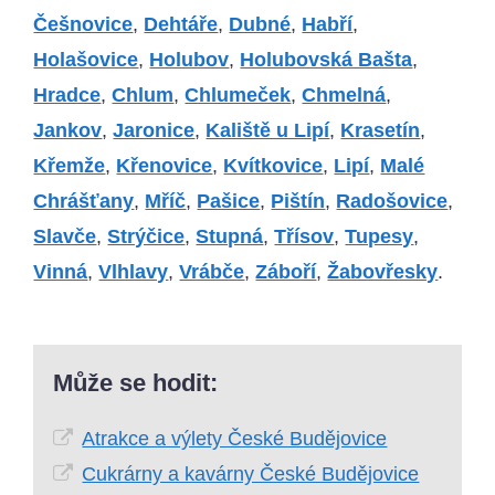
Češnovice
,
Dehtáře
,
Dubné
,
Habří
,
Holašovice
,
Holubov
,
Holubovská Bašta
,
Hradce
,
Chlum
,
Chlumeček
,
Chmelná
,
Jankov
,
Jaronice
,
Kaliště u Lipí
,
Krasetín
,
Křemže
,
Křenovice
,
Kvítkovice
,
Lipí
,
Malé
Chrášťany
,
Mříč
,
Pašice
,
Pištín
,
Radošovice
,
Slavče
,
Strýčice
,
Stupná
,
Třísov
,
Tupesy
,
Vinná
,
Vlhlavy
,
Vrábče
,
Záboří
,
Žabovřesky
.
Může se hodit:
Atrakce a výlety České Budějovice
Cukrárny a kavárny České Budějovice