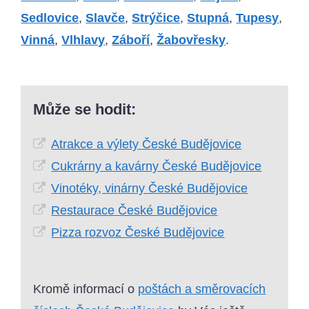
Sedlovice
,
Slavče
,
Strýčice
,
Stupná
,
Tupesy
,
Vinná
,
Vlhlavy
,
Záboří
,
Žabovřesky
.
Může se hodit:
Atrakce a výlety České Budějovice
Cukrárny a kavárny České Budějovice
Vinotéky, vinárny České Budějovice
Restaurace České Budějovice
Pizza rozvoz České Budějovice
Kromě informací o
poštách a směrovacích