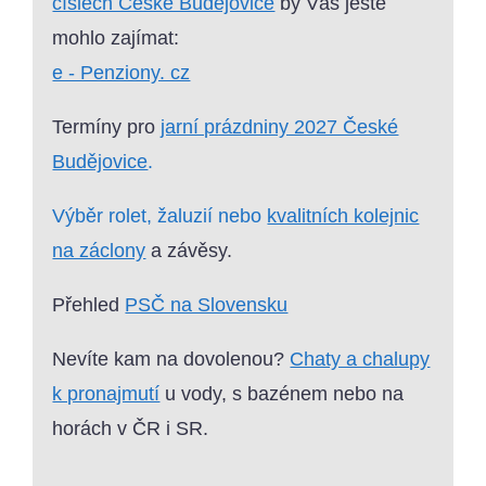
číslech České Budějovice
by Vás ještě
mohlo zajímat:
e - Penziony. cz
Termíny pro
jarní prázdniny 2027 České
Budějovice
.
Výběr rolet, žaluzií nebo
kvalitních kolejnic
na záclony
a závěsy.
Přehled
PSČ na Slovensku
Nevíte kam na dovolenou?
Chaty a chalupy
k pronajmutí
u vody, s bazénem nebo na
horách v ČR i SR.