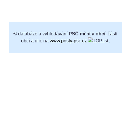
© databáze a vyhledávání
PSČ měst a obcí
, částí
obcí a ulic na
www.posty-psc.cz