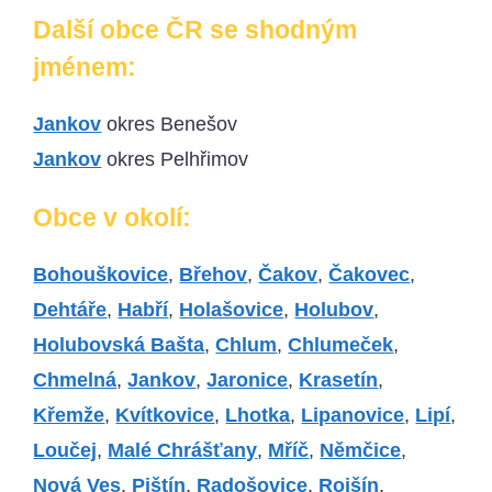
Další obce ČR se shodným
jménem:
Jankov
okres Benešov
Jankov
okres Pelhřimov
Obce v okolí:
Bohouškovice
,
Břehov
,
Čakov
,
Čakovec
,
Dehtáře
,
Habří
,
Holašovice
,
Holubov
,
Holubovská Bašta
,
Chlum
,
Chlumeček
,
Chmelná
,
Jankov
,
Jaronice
,
Krasetín
,
Křemže
,
Kvítkovice
,
Lhotka
,
Lipanovice
,
Lipí
,
Loučej
,
Malé Chrášťany
,
Mříč
,
Němčice
,
Nová Ves
,
Pištín
,
Radošovice
,
Rojšín
,