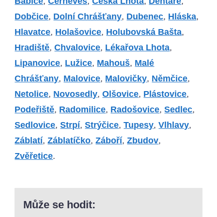
Babice
,
Černěves
,
Česká Lhota
,
Dehtáře
,
Dobčice
,
Dolní Chrášťany
,
Dubenec
,
Hláska
,
Hlavatce
,
Holašovice
,
Holubovská Bašta
,
Hradiště
,
Chvalovice
,
Lékařova Lhota
,
Lipanovice
,
Lužice
,
Mahouš
,
Malé
Chrášťany
,
Malovice
,
Malovičky
,
Němčice
,
Netolice
,
Novosedly
,
Olšovice
,
Plástovice
,
Podeřiště
,
Radomilice
,
Radošovice
,
Sedlec
,
Sedlovice
,
Strpí
,
Strýčice
,
Tupesy
,
Vlhlavy
,
Záblatí
,
Záblatíčko
,
Záboří
,
Zbudov
,
Zvěřetice
.
Může se hodit: