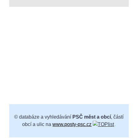
© databáze a vyhledávání
PSČ měst a obcí
, částí
obcí a ulic na
www.posty-psc.cz