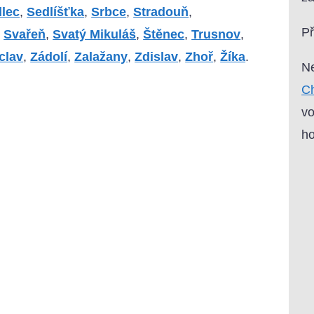
lec
,
Sedlíšťka
,
Srbce
,
Stradouň
,
P
,
Svařeň
,
Svatý Mikuláš
,
Štěnec
,
Trusnov
,
clav
,
Zádolí
,
Zalažany
,
Zdislav
,
Zhoř
,
Žíka
.
Ne
Ch
vo
ho