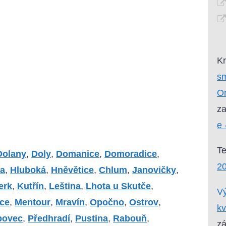
Kr
sm
Or
za
e 
T
Dolany
,
Doly
,
Domanice
,
Domoradice
,
20
na
,
Hluboká
,
Hněvětice
,
Chlum
,
Janovičky
,
erk
,
Kutřín
,
Leština
,
Lhota u Skutče
,
Vý
ice
,
Mentour
,
Mravín
,
Opočno
,
Ostrov
,
kv
povec
,
Předhradí
,
Pustina
,
Rabouň
,
zá