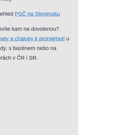
řehled
PSČ na Slovensku
víte kam na dovolenou?
aty a chalupy k pronajmutí
u
dy, s bazénem nebo na
rách v ČR i SR.