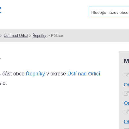
>
Ústí nad Orlicí
>
Řepníky
>
Pěšice
4
M
- část obce
Řepníky
v okrese
Ústí nad Orlicí
lo:
Or
Or
Or