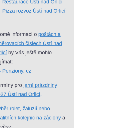
Restaurace Ústí nad Orlicí
Pizza rozvoz Ústí nad Orlicí
omě informací o
poštách a
ěrovacích číslech Ústí nad
licí
by Vás ještě mohlo
jímat:
- Penziony. cz
ermíny pro
jarní prázdniny
27 Ústí nad Orlicí
.
běr rolet, žaluzií nebo
alitních kolejnic na záclony
a
věsy.