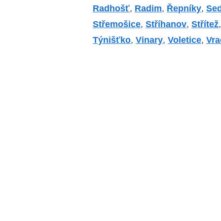
Radhošť
,
Radim
,
Řepníky
,
Sed
Střemošice
,
Stříhanov
,
Střítež
Týnišťko
,
Vinary
,
Voletice
,
Vra