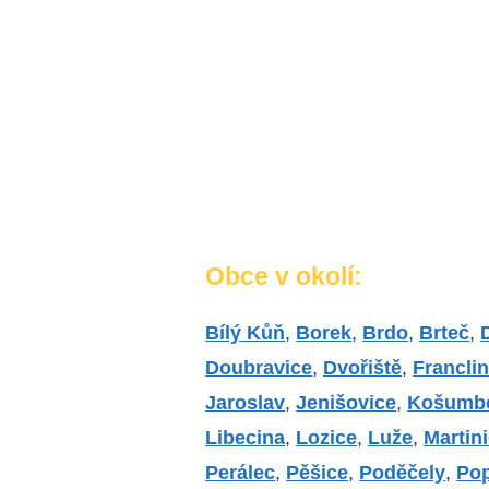
Obce v okolí:
Bílý Kůň
,
Borek
,
Brdo
,
Brteč
,
Doubravice
,
Dvořiště
,
Francli
Jaroslav
,
Jenišovice
,
Košumb
Libecina
,
Lozice
,
Luže
,
Martin
Perálec
,
Pěšice
,
Poděčely
,
Po