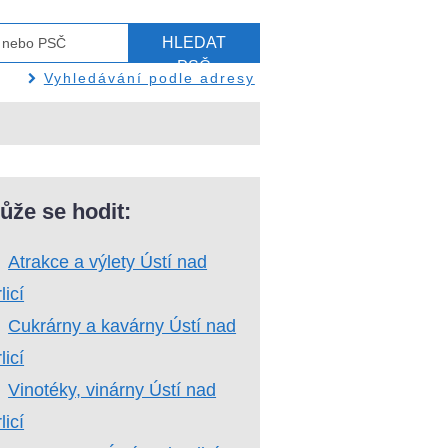
HLEDAT
PSČ
Vyhledávání podle adresy
ůže se hodit:
Atrakce a výlety Ústí nad
licí
Cukrárny a kavárny Ústí nad
licí
Vinotéky, vinárny Ústí nad
licí