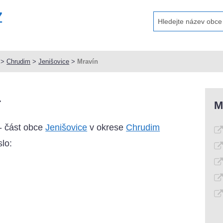
>
Chrudim
>
Jenišovice
>
Mravín
4
M
- část obce
Jenišovice
v okrese
Chrudim
lo: