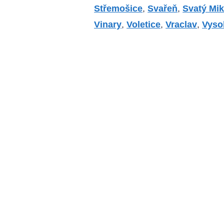
Střemošice
,
Svařeň
,
Svatý Mik
Vinary
,
Voletice
,
Vraclav
,
Vyso