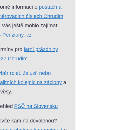
omě informací o
poštách a
ěrovacích číslech Chrudim
 Vás ještě mohlo zajímat:
- Penziony. cz
ermíny pro
jarní prázdniny
027 Chrudim
.
běr rolet, žaluzií nebo
alitních kolejnic na záclony
a
věsy.
řehled
PSČ na Slovensku
víte kam na dovolenou?
aty a chalupy k pronajmutí
u