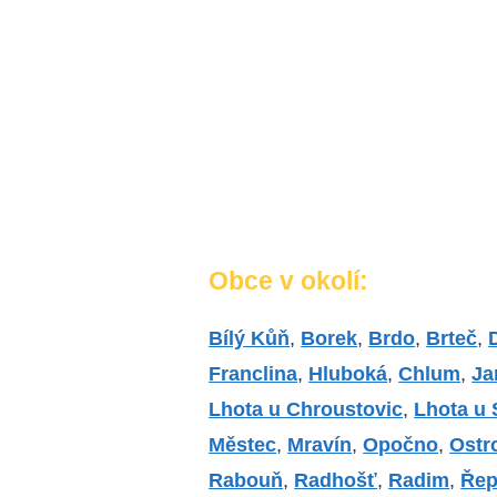
Obce v okolí:
Bílý Kůň
,
Borek
,
Brdo
,
Brteč
,
Franclina
,
Hluboká
,
Chlum
,
Ja
Lhota u Chroustovic
,
Lhota u 
Městec
,
Mravín
,
Opočno
,
Ostr
Rabouň
,
Radhošť
,
Radim
,
Řep