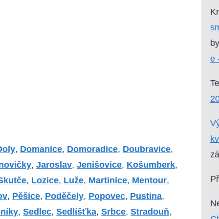
Kr
sm
by
e 
T
2
Vý
kv
Doly
,
Domanice
,
Domoradice
,
Doubravice
,
zá
novičky
,
Jaroslav
,
Jenišovice
,
Košumberk
,
P
Skutče
,
Lozice
,
Luže
,
Martinice
,
Mentour
,
ov
,
Pěšice
,
Poděčely
,
Popovec
,
Pustina
,
Ne
níky
,
Sedlec
,
Sedlíšťka
,
Srbce
,
Stradouň
,
Ch