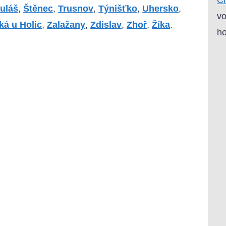
uláš
,
Štěnec
,
Trusnov
,
Týnišťko
,
Uhersko
,
vo
ká u Holic
,
Zalažany
,
Zdislav
,
Zhoř
,
Žíka
.
ho