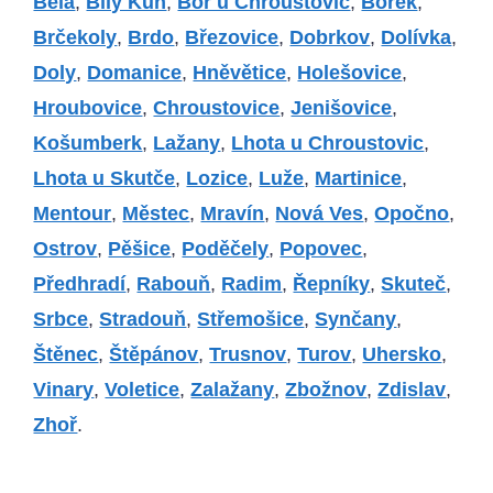
Bělá
,
Bílý Kůň
,
Bor u Chroustovic
,
Borek
,
Brčekoly
,
Brdo
,
Březovice
,
Dobrkov
,
Dolívka
,
Doly
,
Domanice
,
Hněvětice
,
Holešovice
,
Hroubovice
,
Chroustovice
,
Jenišovice
,
Košumberk
,
Lažany
,
Lhota u Chroustovic
,
Lhota u Skutče
,
Lozice
,
Luže
,
Martinice
,
Mentour
,
Městec
,
Mravín
,
Nová Ves
,
Opočno
,
Ostrov
,
Pěšice
,
Poděčely
,
Popovec
,
Předhradí
,
Rabouň
,
Radim
,
Řepníky
,
Skuteč
,
Srbce
,
Stradouň
,
Střemošice
,
Synčany
,
Štěnec
,
Štěpánov
,
Trusnov
,
Turov
,
Uhersko
,
Vinary
,
Voletice
,
Zalažany
,
Zbožnov
,
Zdislav
,
Zhoř
.