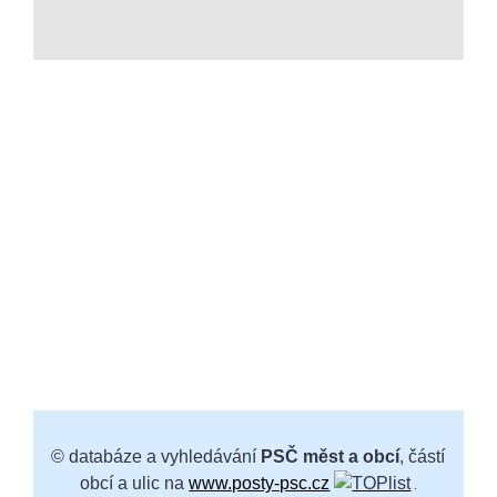
© databáze a vyhledávání
PSČ měst a obcí
, částí
obcí a ulic na
www.posty-psc.cz