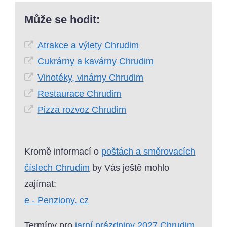
Může se hodit:
Atrakce a výlety Chrudim
Cukrárny a kavárny Chrudim
Vinotéky, vinárny Chrudim
Restaurace Chrudim
Pizza rozvoz Chrudim
Kromě informací o
poštách a směrovacích
číslech Chrudim
by Vás ještě mohlo
zajímat:
e - Penziony. cz
Termíny pro
jarní prázdniny 2027 Chrudim
.