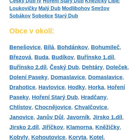
Český Dub IV
Hoření Starý Dub
Kněžičky
Libíč
Loukovičky
Malý Dub
Modlibohov
Smržov
Sobákov
Sobotice
Starý Dub
Obce v okolí:
Benešovice
,
Bílá
,
Bohdánkov
,
Bohumileč
,
Březová
,
Buda
,
Budíkov
,
Buřínsko 1.díl
,
Buřínsko 2.díl
,
Český Dub
,
Dehtáry
,
Doleček
,
Dolení Paseky
,
Domaslavice
,
Domaslavice
,
Drahotice
,
Havlovice
,
Hodky
,
Horka
,
Hoření
Paseky
,
Hoření Starý Dub
,
Hradčany
,
Chlístov
,
Chocnějovice
,
Chvalčovice
,
Janovice
,
Janův Důl
,
Javorník
,
Jirsko 1.díl
,
Jirsko 2.díl
,
Jiříčkov
,
Klamorna
,
Kněžičky
,
Kobyly
,
Kohoutovice
,
Koryta
,
Kotel
,