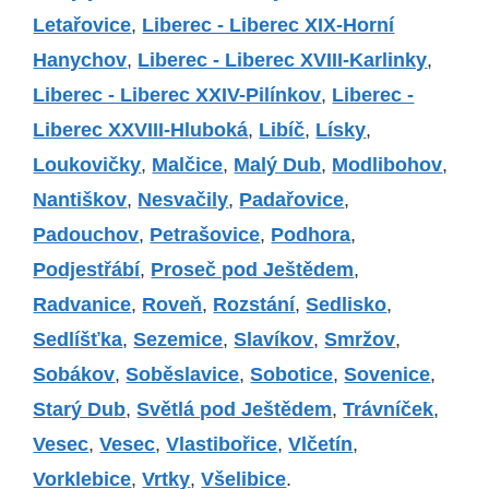
Letařovice
,
Liberec - Liberec XIX-Horní
Hanychov
,
Liberec - Liberec XVIII-Karlinky
,
Liberec - Liberec XXIV-Pilínkov
,
Liberec -
Liberec XXVIII-Hluboká
,
Libíč
,
Lísky
,
Loukovičky
,
Malčice
,
Malý Dub
,
Modlibohov
,
Nantiškov
,
Nesvačily
,
Padařovice
,
Padouchov
,
Petrašovice
,
Podhora
,
Podjestřábí
,
Proseč pod Ještědem
,
Radvanice
,
Roveň
,
Rozstání
,
Sedlisko
,
Sedlíšťka
,
Sezemice
,
Slavíkov
,
Smržov
,
Sobákov
,
Soběslavice
,
Sobotice
,
Sovenice
,
Starý Dub
,
Světlá pod Ještědem
,
Trávníček
,
Vesec
,
Vesec
,
Vlastibořice
,
Vlčetín
,
Vorklebice
,
Vrtky
,
Všelibice
.