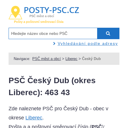
PSČ měst a obcí
Pošty a poštovní směrovací čísla
Vyhledávání podle adresy
Navigace:
PSČ měst a obcí
>
Liberec
>
Český Dub
PSČ Český Dub (okres
Liberec): 463 43
Zde naleznete PSČ pro Český Dub - obec v
okrese
Liberec
.
Pošta a a poštovní směrovací číslo (
PSČ
):