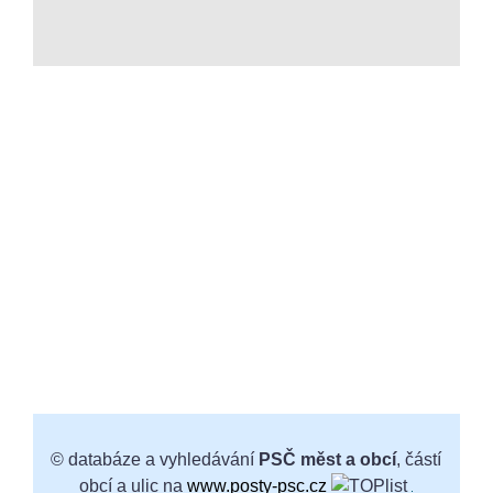
© databáze a vyhledávání
PSČ měst a obcí
, částí
obcí a ulic na
www.posty-psc.cz