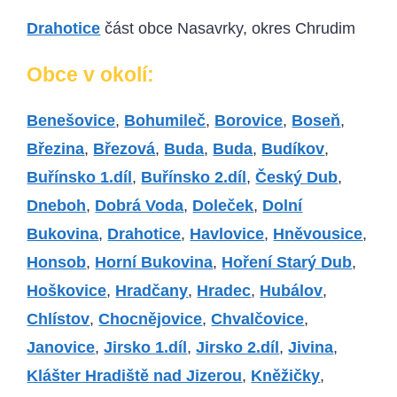
Drahotice
část obce Nasavrky, okres Chrudim
Obce v okolí:
Benešovice
,
Bohumileč
,
Borovice
,
Boseň
,
Březina
,
Březová
,
Buda
,
Buda
,
Budíkov
,
Buřínsko 1.díl
,
Buřínsko 2.díl
,
Český Dub
,
Dneboh
,
Dobrá Voda
,
Doleček
,
Dolní
Bukovina
,
Drahotice
,
Havlovice
,
Hněvousice
,
Honsob
,
Horní Bukovina
,
Hoření Starý Dub
,
Hoškovice
,
Hradčany
,
Hradec
,
Hubálov
,
Chlístov
,
Chocnějovice
,
Chvalčovice
,
Janovice
,
Jirsko 1.díl
,
Jirsko 2.díl
,
Jivina
,
Klášter Hradiště nad Jizerou
,
Kněžičky
,