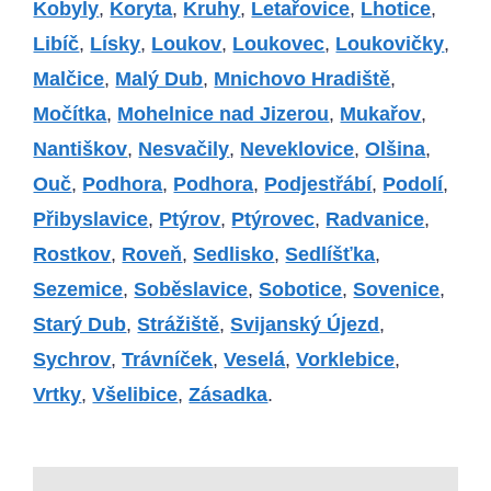
Kobyly
,
Koryta
,
Kruhy
,
Letařovice
,
Lhotice
,
Libíč
,
Lísky
,
Loukov
,
Loukovec
,
Loukovičky
,
Malčice
,
Malý Dub
,
Mnichovo Hradiště
,
Močítka
,
Mohelnice nad Jizerou
,
Mukařov
,
Nantiškov
,
Nesvačily
,
Neveklovice
,
Olšina
,
Ouč
,
Podhora
,
Podhora
,
Podjestřábí
,
Podolí
,
Přibyslavice
,
Ptýrov
,
Ptýrovec
,
Radvanice
,
Rostkov
,
Roveň
,
Sedlisko
,
Sedlíšťka
,
Sezemice
,
Soběslavice
,
Sobotice
,
Sovenice
,
Starý Dub
,
Strážiště
,
Svijanský Újezd
,
Sychrov
,
Trávníček
,
Veselá
,
Vorklebice
,
Vrtky
,
Všelibice
,
Zásadka
.