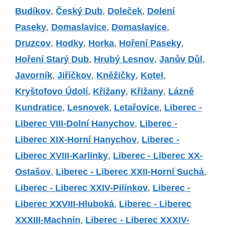
Budíkov
,
Český Dub
,
Doleček
,
Dolení
Paseky
,
Domaslavice
,
Domaslavice
,
Druzcov
,
Hodky
,
Horka
,
Hoření Paseky
,
Hoření Starý Dub
,
Hrubý Lesnov
,
Janův Důl
,
Javorník
,
Jiříčkov
,
Kněžičky
,
Kotel
,
Kryštofovo Údolí
,
Křižany
,
Křižany
,
Lázně
Kundratice
,
Lesnovek
,
Letařovice
,
Liberec -
Liberec VIII-Dolní Hanychov
,
Liberec -
Liberec XIX-Horní Hanychov
,
Liberec -
Liberec XVIII-Karlinky
,
Liberec - Liberec XX-
Ostašov
,
Liberec - Liberec XXII-Horní Suchá
,
Liberec - Liberec XXIV-Pilínkov
,
Liberec -
Liberec XXVIII-Hluboká
,
Liberec - Liberec
XXXIII-Machnín
,
Liberec - Liberec XXXIV-