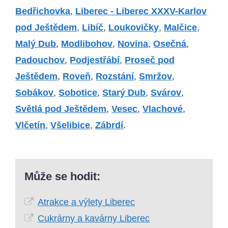
Bedřichovka
,
Liberec - Liberec XXXV-Karlov
pod Ještědem
,
Libíč
,
Loukovičky
,
Malčice
,
Malý Dub
,
Modlibohov
,
Novina
,
Osečná
,
Padouchov
,
Podjestřábí
,
Proseč pod
Ještědem
,
Roveň
,
Rozstání
,
Smržov
,
Sobákov
,
Sobotice
,
Starý Dub
,
Svárov
,
Světlá pod Ještědem
,
Vesec
,
Vlachové
,
Vlčetín
,
Všelibice
,
Zábrdí
.
Může se hodit:
Atrakce a výlety Liberec
Cukrárny a kavárny Liberec