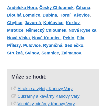
Andělská Hora
,
Český Chloumek
,
Číhaná
,
Dlouhá Lomnice
,
Dubina
,
Horní Tašovice
,
Chylice
,
Javorná
,
Kojšovice
,
Kozlov
,
Mirotice
,
Německý Chloumek
,
Nová Kyselka
,
Nová Víska
,
Nové Kounice
,
Peklo
,
Pila
,
Přílezy
,
Pulovice
,
Rybničná
,
Sedlečko
,
Stružná
,
Svinov
,
Šemnice
,
Žalmanov
.
Může se hodit:
Atrakce a výlety Karlovy Vary
Cukrárny a kavárny Karlovy Vary
Vinotéky, vinárny Karlovy Vary