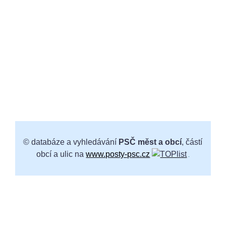
© databáze a vyhledávání
PSČ měst a obcí
, částí
obcí a ulic na
www.posty-psc.cz