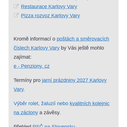
Restaurace Karlovy Vary
Pizza rozvoz Karlovy Vary
Kromě informací o
poštách a směrovacích
číslech Karlovy Vary
by Vás ještě mohlo
zajímat:
e - Penziony. cz
Termíny pro
jarní prázdniny 2027 Karlovy
Vary
.
Výběr rolet, žaluzií nebo
kvalitních kolejnic
na záclony
a závěsy.
Přehled
PSČ na Slovensku