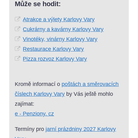
Může se hodit:
Atrakce a výlety Karlovy Vary
Cukrárny a kavárny Karlovy Vary
Vinotéky, vinárny Karlovy Vary
Restaurace Karlovy Vary
Pizza rozvoz Karlovy Vary
Kromě informací o
poštách a směrovacích
číslech Karlovy Vary
by Vás ještě mohlo
zajímat:
e - Penziony. cz
Termíny pro
jarní prázdniny 2027 Karlovy