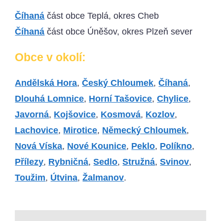
Číhaná
část obce Teplá, okres Cheb
Číhaná
část obce Úněšov, okres Plzeň sever
Obce v okolí:
Andělská Hora
,
Český Chloumek
,
Číhaná
,
Dlouhá Lomnice
,
Horní Tašovice
,
Chylice
,
Javorná
,
Kojšovice
,
Kosmová
,
Kozlov
,
Lachovice
,
Mirotice
,
Německý Chloumek
,
Nová Víska
,
Nové Kounice
,
Peklo
,
Políkno
,
Přílezy
,
Rybničná
,
Sedlo
,
Stružná
,
Svinov
,
Toužim
,
Útvina
,
Žalmanov
.