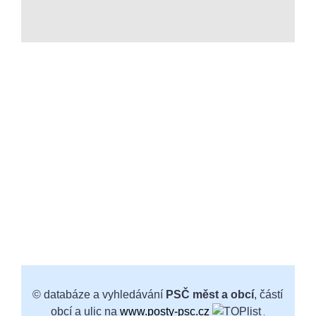
© databáze a vyhledávání
PSČ měst a obcí
, částí
obcí a ulic na
www.posty-psc.cz