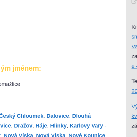
Kr
sm
V
za
e 
ným jménem:
T
omažlice
20
Vý
Český Chloumek
,
Dalovice
,
Dlouhá
kv
ovice
,
Dražov
,
Háje
,
Hlinky
,
Karlovy Vary -
zá
v
,
Nová Víska
,
Nová Víska
,
Nové Kounice
,