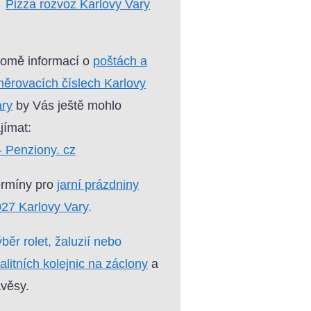
Pizza rozvoz Karlovy Vary
omě informací o
poštách a
ěrovacích číslech Karlovy
ary
by Vás ještě mohlo
jímat:
- Penziony. cz
ermíny pro
jarní prázdniny
27 Karlovy Vary
.
běr rolet, žaluzií nebo
alitních kolejnic na záclony
a
věsy.