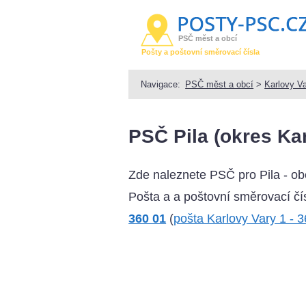
PSČ měst a obcí
Pošty a poštovní směrovací čísla
Navigace:
PSČ měst a obcí
>
Karlovy V
PSČ Pila (okres Kar
Zde naleznete PSČ pro Pila - o
Pošta a a poštovní směrovací čís
360 01
(
pošta Karlovy Vary 1 - 