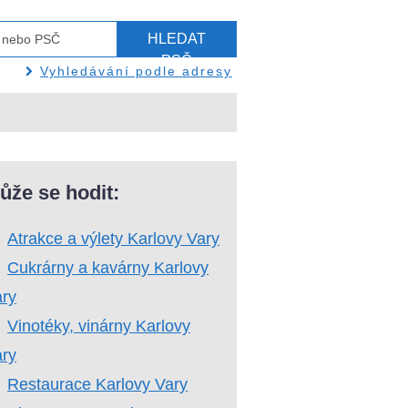
HLEDAT
PSČ
Vyhledávání podle adresy
ůže se hodit:
Atrakce a výlety Karlovy Vary
Cukrárny a kavárny Karlovy
ary
Vinotéky, vinárny Karlovy
ary
Restaurace Karlovy Vary