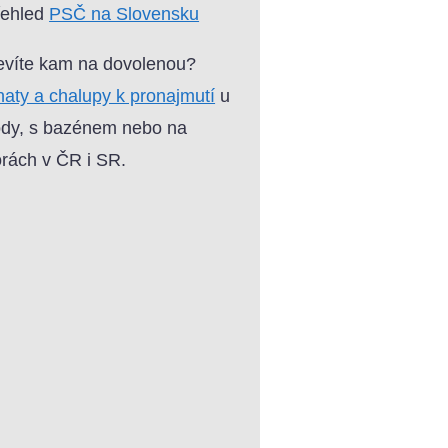
řehled
PSČ na Slovensku
víte kam na dovolenou?
aty a chalupy k pronajmutí
u
dy, s bazénem nebo na
rách v ČR i SR.