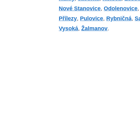
Nové Stanovice
,
Odolenovice
Přílezy
,
Pulovice
,
Rybničná
,
S
Vysoká
,
Žalmanov
.