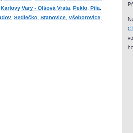
P
,
Karlovy Vary - Olšová Vrata
,
Peklo
,
Pila
,
adov
,
Sedlečko
,
Stanovice
,
Všeborovice
,
Ne
Ch
vo
ho