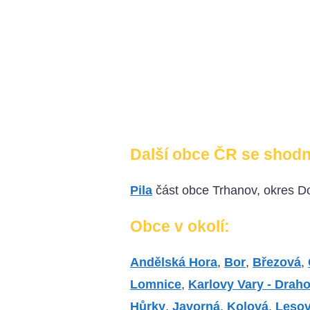
Další obce ČR se shod
Pila
část obce Trhanov, okres D
Obce v okolí:
Andělská Hora
,
Bor
,
Březová
,
Lomnice
,
Karlovy Vary - Drah
Hůrky
,
Javorná
,
Kolová
,
Leso