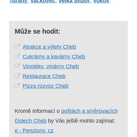
Tuřany
,
Vackovec
,
Velká Šitboř
,
Vokov
.
Může se hodit:
Atrakce a výlety Cheb
Cukrárny a kavárny Cheb
Vinotéky, vinárny Cheb
Restaurace Cheb
Pizza rozvoz Cheb
Kromě informací o
poštách a směrovacích
číslech Cheb
by Vás ještě mohlo zajímat:
e - Penziony. cz