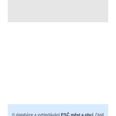
© databáze a vyhledávání
PSČ měst a obcí
, částí