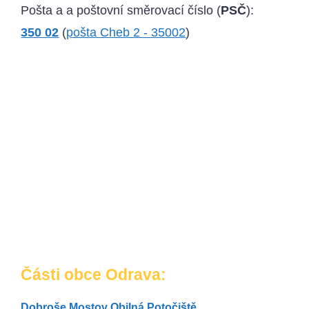
Pošta a a poštovní směrovací číslo (
PSČ
):
350 02
(
pošta Cheb 2 - 35002
)
Části obce Odrava:
Dobroše
Mostov
Obilná
Potočiště