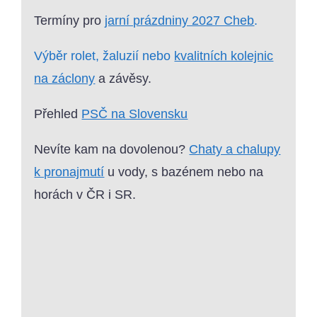
Termíny pro
jarní prázdniny 2027 Cheb
.
Výběr rolet, žaluzií nebo
kvalitních kolejnic
na záclony
a závěsy.
Přehled
PSČ na Slovensku
Nevíte kam na dovolenou?
Chaty a chalupy
k pronajmutí
u vody, s bazénem nebo na
horách v ČR i SR.