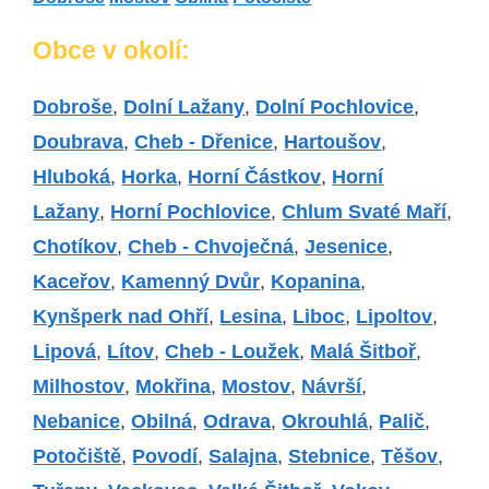
Obce v okolí:
Dobroše
,
Dolní Lažany
,
Dolní Pochlovice
,
Doubrava
,
Cheb - Dřenice
,
Hartoušov
,
Hluboká
,
Horka
,
Horní Částkov
,
Horní
Lažany
,
Horní Pochlovice
,
Chlum Svaté Maří
,
Chotíkov
,
Cheb - Chvoječná
,
Jesenice
,
Kaceřov
,
Kamenný Dvůr
,
Kopanina
,
Kynšperk nad Ohří
,
Lesina
,
Liboc
,
Lipoltov
,
Lipová
,
Lítov
,
Cheb - Loužek
,
Malá Šitboř
,
Milhostov
,
Mokřina
,
Mostov
,
Návrší
,
Nebanice
,
Obilná
,
Odrava
,
Okrouhlá
,
Palič
,
Potočiště
,
Povodí
,
Salajna
,
Stebnice
,
Těšov
,