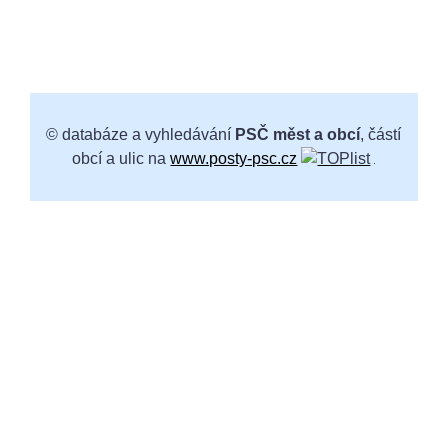
© databáze a vyhledávání
PSČ měst a obcí
, částí
obcí a ulic na
www.posty-psc.cz