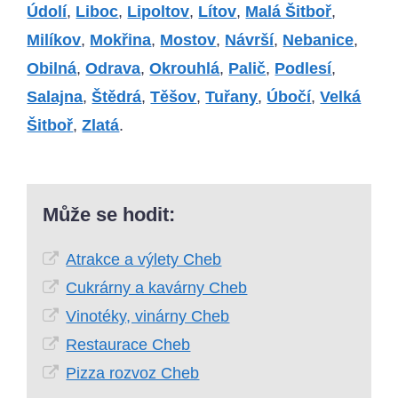
Údolí
,
Liboc
,
Lipoltov
,
Lítov
,
Malá Šitboř
,
Milíkov
,
Mokřina
,
Mostov
,
Návrší
,
Nebanice
,
Obilná
,
Odrava
,
Okrouhlá
,
Palič
,
Podlesí
,
Salajna
,
Štědrá
,
Těšov
,
Tuřany
,
Úbočí
,
Velká
Šitboř
,
Zlatá
.
Může se hodit:
Atrakce a výlety Cheb
Cukrárny a kavárny Cheb
Vinotéky, vinárny Cheb
Restaurace Cheb
Pizza rozvoz Cheb