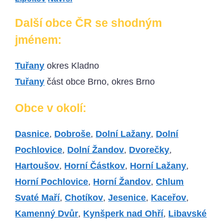
Další obce ČR se shodným
jménem:
Tuřany
okres Kladno
Tuřany
část obce Brno, okres Brno
Obce v okolí:
Dasnice
,
Dobroše
,
Dolní Lažany
,
Dolní
Pochlovice
,
Dolní Žandov
,
Dvorečky
,
Hartoušov
,
Horní Částkov
,
Horní Lažany
,
Horní Pochlovice
,
Horní Žandov
,
Chlum
Svaté Maří
,
Chotíkov
,
Jesenice
,
Kaceřov
,
Kamenný Dvůr
,
Kynšperk nad Ohří
,
Libavské