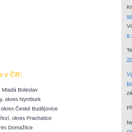
Kr
sm
Vá
e 
T
2
e v ČR:
Vý
kv
s Mladá Boleslav
zá
y, okres Nymburk
P
 okres České Budějovice
ezí, okres Prachatice
Ne
kres Domažlice
Ch