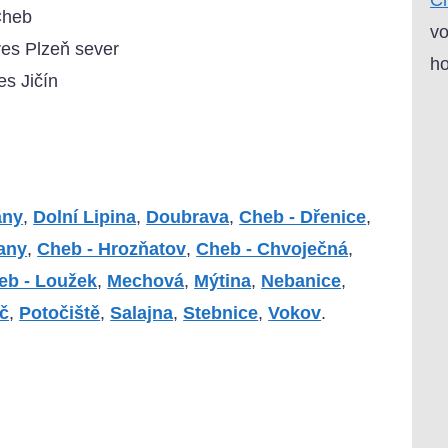
Cheb
vo
res Plzeň sever
ho
es Jičín
any
,
Dolní Lipina
,
Doubrava
,
Cheb - Dřenice
,
any
,
Cheb - Hrozňatov
,
Cheb - Chvoječná
,
eb - Loužek
,
Mechová
,
Mýtina
,
Nebanice
,
ič
,
Potočiště
,
Salajna
,
Stebnice
,
Vokov
.