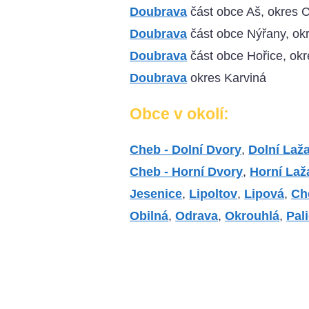
Doubrava
část obce Aš, okres 
Doubrava
část obce Nýřany, ok
Doubrava
část obce Hořice, okr
Doubrava
okres Karviná
Obce v okolí:
Cheb - Dolní Dvory
,
Dolní Laž
Cheb - Horní Dvory
,
Horní Laž
Jesenice
,
Lipoltov
,
Lipová
,
Ch
Obilná
,
Odrava
,
Okrouhlá
,
Pal