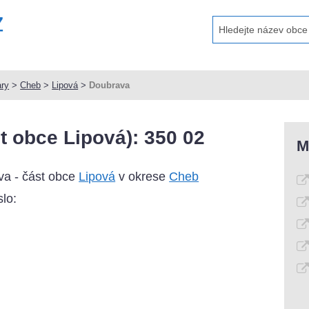
ary
>
Cheb
>
Lipová
>
Doubrava
 obce Lipová): 350 02
M
va - část obce
Lipová
v okrese
Cheb
lo: