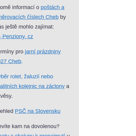
omě informací o
poštách a
ěrovacích číslech Cheb
by
s ještě mohlo zajímat:
- Penziony. cz
ermíny pro
jarní prázdniny
027 Cheb
.
běr rolet, žaluzií nebo
alitních kolejnic na záclony
a
věsy.
řehled
PSČ na Slovensku
víte kam na dovolenou?
aty a chalupy k pronajmutí
u