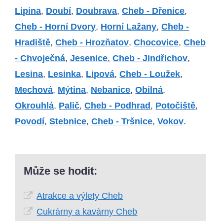
Lipina
,
Doubí
,
Doubrava
,
Cheb - Dřenice
,
Cheb - Horní Dvory
,
Horní Lažany
,
Cheb -
Hradiště
,
Cheb - Hrozňatov
,
Chocovice
,
Cheb
- Chvoječná
,
Jesenice
,
Cheb - Jindřichov
,
Lesina
,
Lesinka
,
Lipová
,
Cheb - Loužek
,
Mechová
,
Mýtina
,
Nebanice
,
Obilná
,
Okrouhlá
,
Palič
,
Cheb - Podhrad
,
Potočiště
,
Povodí
,
Stebnice
,
Cheb - Tršnice
,
Vokov
.
Může se hodit:
Atrakce a výlety Cheb
Cukrárny a kavárny Cheb