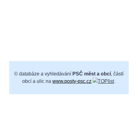
© databáze a vyhledávání
PSČ měst a obcí
, částí
obcí a ulic na
www.posty-psc.cz