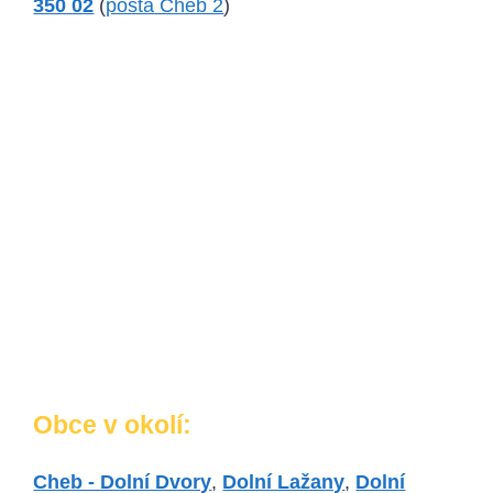
350 02
(
pošta Cheb 2
)
Obce v okolí:
Cheb - Dolní Dvory
,
Dolní Lažany
,
Dolní