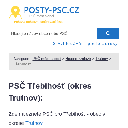
PSČ měst a obcí
Pošty a poštovní směrovací čísla
Vyhledávání podle adresy
Navigace:
PSČ měst a obcí
>
Hradec Králové
>
Trutnov
>
Třebihošť
PSČ Třebihošť (okres
Trutnov):
Zde naleznete PSČ pro Třebihošť - obec v
okrese
Trutnov
.