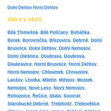
Dolní Dehtov
Horní Dehtov
Obce v okolí:
Bílá Třemešná
,
Bílé Poličany
,
Boháňka
,
Borek
,
Borovnička
,
Březovice
,
Debrné
,
Dolní
Brusnice
,
Dolní Dehtov
,
Dolní Nemojov
,
Dolní Olešnice
,
Doubrava
,
Doubrava
,
Doubravice
,
Horní Brusnice
,
Horní Dehtov
,
Horní Nemojov
,
Chloumek
,
Chroustov
,
Lanžov
,
Lhotka
,
Miletín
,
Miřejov
,
Mostek
,
Nemojov
,
Nové Lesy
,
Nový Nemojov
,
Rohoznice
,
Řečice
,
Skála
,
Souvrať
,
Starobucké Debrné
,
Třebihošť
,
Třebovětice
,