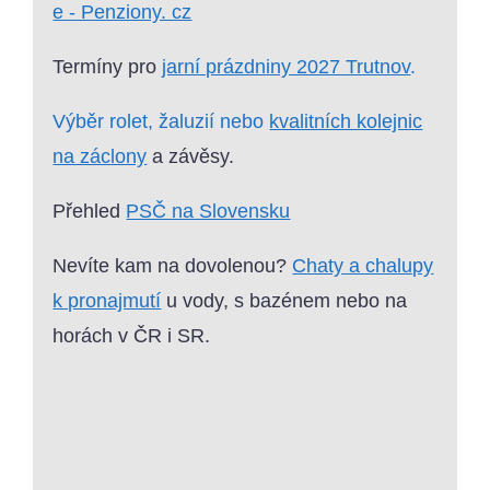
e - Penziony. cz
Termíny pro
jarní prázdniny 2027 Trutnov
.
Výběr rolet, žaluzií nebo
kvalitních kolejnic
na záclony
a závěsy.
Přehled
PSČ na Slovensku
Nevíte kam na dovolenou?
Chaty a chalupy
k pronajmutí
u vody, s bazénem nebo na
horách v ČR i SR.