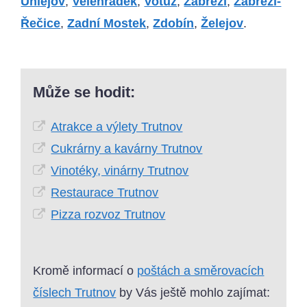
Úhlejov
,
Velehrádek
,
Votuz
,
Zábřezí
,
Zábřezí-
Řečice
,
Zadní Mostek
,
Zdobín
,
Želejov
.
Může se hodit:
Atrakce a výlety Trutnov
Cukrárny a kavárny Trutnov
Vinotéky, vinárny Trutnov
Restaurace Trutnov
Pizza rozvoz Trutnov
Kromě informací o
poštách a směrovacích
číslech Trutnov
by Vás ještě mohlo zajímat: