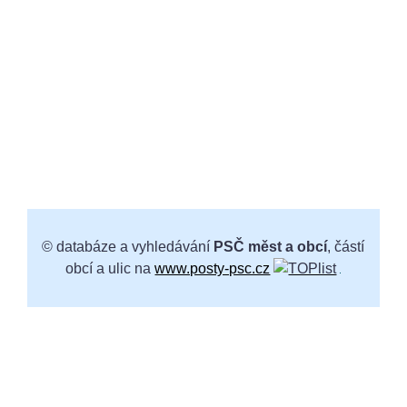
© databáze a vyhledávání
PSČ měst a obcí
, částí
obcí a ulic na
www.posty-psc.cz