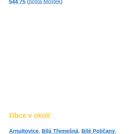
544 75
(
pošta Mostek
)
Obce v okolí:
Arnultovice
,
Bílá Třemešná
,
Bílé Poličany
,