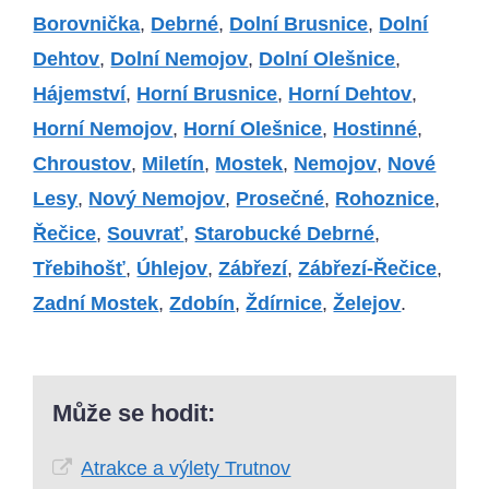
Borovnička
,
Debrné
,
Dolní Brusnice
,
Dolní
Dehtov
,
Dolní Nemojov
,
Dolní Olešnice
,
Hájemství
,
Horní Brusnice
,
Horní Dehtov
,
Horní Nemojov
,
Horní Olešnice
,
Hostinné
,
Chroustov
,
Miletín
,
Mostek
,
Nemojov
,
Nové
Lesy
,
Nový Nemojov
,
Prosečné
,
Rohoznice
,
Řečice
,
Souvrať
,
Starobucké Debrné
,
Třebihošť
,
Úhlejov
,
Zábřezí
,
Zábřezí-Řečice
,
Zadní Mostek
,
Zdobín
,
Ždírnice
,
Želejov
.
Může se hodit:
Atrakce a výlety Trutnov