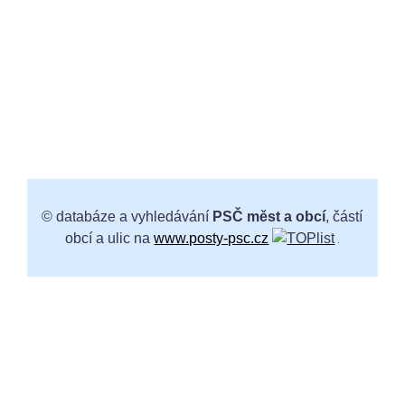
© databáze a vyhledávání
PSČ měst a obcí
, částí
obcí a ulic na
www.posty-psc.cz