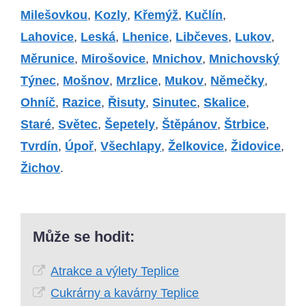
Milešovkou
,
Kozly
,
Křemýž
,
Kučlín
,
Lahovice
,
Leská
,
Lhenice
,
Libčeves
,
Lukov
,
Měrunice
,
Mirošovice
,
Mnichov
,
Mnichovský
Týnec
,
Mošnov
,
Mrzlice
,
Mukov
,
Němečky
,
Ohníč
,
Razice
,
Řisuty
,
Sinutec
,
Skalice
,
Staré
,
Světec
,
Šepetely
,
Štěpánov
,
Štrbice
,
Tvrdín
,
Úpoř
,
Všechlapy
,
Želkovice
,
Židovice
,
Žichov
.
Může se hodit:
Atrakce a výlety Teplice
Cukrárny a kavárny Teplice