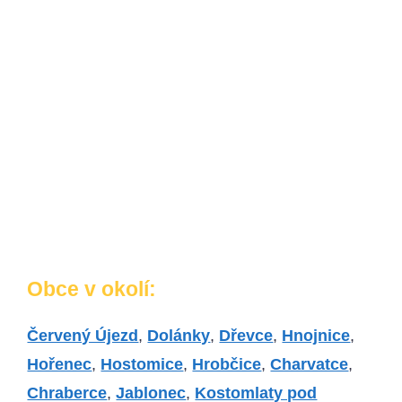
Obce v okolí:
Červený Újezd
,
Dolánky
,
Dřevce
,
Hnojnice
,
Hořenec
,
Hostomice
,
Hrobčice
,
Charvatce
,
Chraberce
,
Jablonec
,
Kostomlaty pod