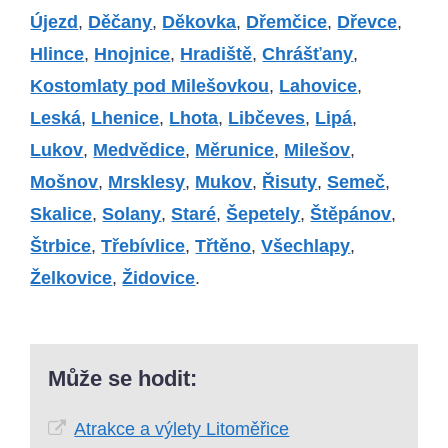
Újezd
,
Děčany
,
Děkovka
,
Dřemčice
,
Dřevce
,
Hlince
,
Hnojnice
,
Hradiště
,
Chrášťany
,
Kostomlaty pod Milešovkou
,
Lahovice
,
Leská
,
Lhenice
,
Lhota
,
Libčeves
,
Lipá
,
Lukov
,
Medvědice
,
Měrunice
,
Milešov
,
Mošnov
,
Mrsklesy
,
Mukov
,
Řisuty
,
Semeč
,
Skalice
,
Solany
,
Staré
,
Šepetely
,
Štěpánov
,
Štrbice
,
Třebívlice
,
Třtěno
,
Všechlapy
,
Želkovice
,
Židovice
.
Může se hodit:
Atrakce a výlety Litoměřice