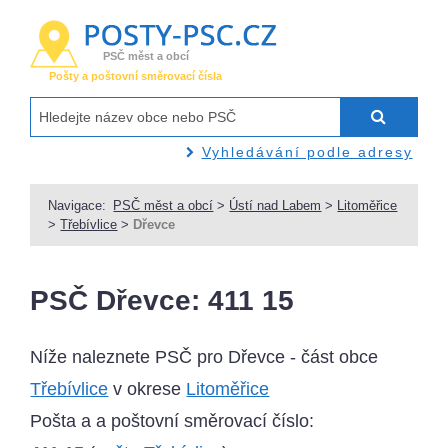
PSČ měst a obcí
Pošty a poštovní směrovací čísla
Vyhledávání podle adresy
Navigace:
PSČ měst a obcí
>
Ústí nad Labem
>
Litoměřice
>
Třebívlice
>
Dřevce
PSČ Dřevce: 411 15
Níže naleznete PSČ pro Dřevce - část obce
Třebívlice
v okrese
Litoměřice
Pošta a a poštovní směrovací číslo: