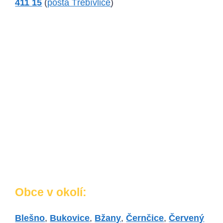
411 15
(
pošta Třebívlice
)
Obce v okolí:
Blešno
,
Bukovice
,
Bžany
,
Černčice
,
Červený