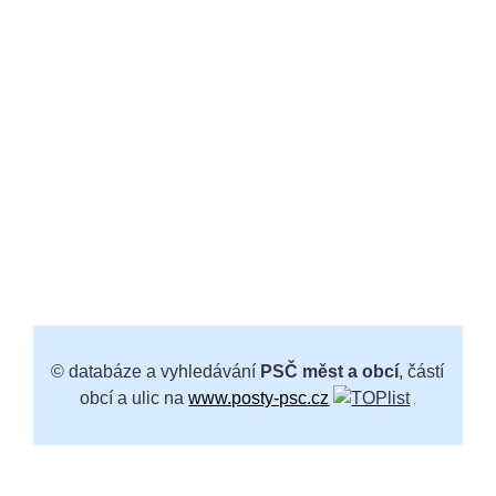
© databáze a vyhledávání
PSČ měst a obcí
, částí
obcí a ulic na
www.posty-psc.cz