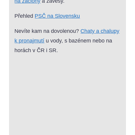
na záclony
a závěsy.
Přehled
PSČ na Slovensku
Nevíte kam na dovolenou?
Chaty a chalupy
k pronajmutí
u vody, s bazénem nebo na
horách v ČR i SR.