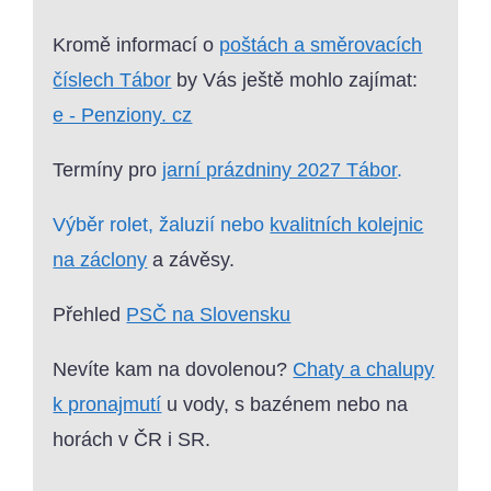
Kromě informací o
poštách a směrovacích
číslech Tábor
by Vás ještě mohlo zajímat:
e - Penziony. cz
Termíny pro
jarní prázdniny 2027 Tábor
.
Výběr rolet, žaluzií nebo
kvalitních kolejnic
na záclony
a závěsy.
Přehled
PSČ na Slovensku
Nevíte kam na dovolenou?
Chaty a chalupy
k pronajmutí
u vody, s bazénem nebo na
horách v ČR i SR.