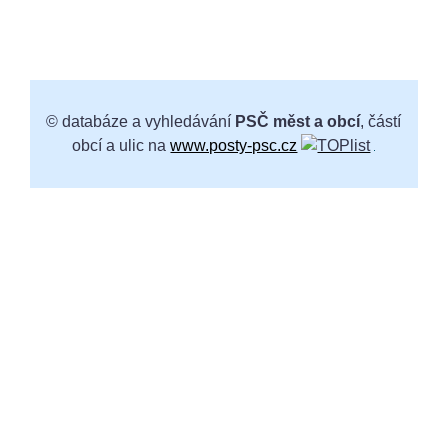
© databáze a vyhledávání
PSČ měst a obcí
, částí
obcí a ulic na
www.posty-psc.cz