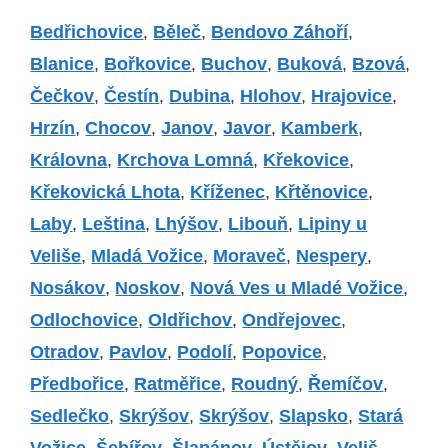
Bedřichovice
,
Běleč
,
Bendovo Záhoří
,
Blanice
,
Bořkovice
,
Buchov
,
Buková
,
Bzová
,
Čečkov
,
Čestín
,
Dubina
,
Hlohov
,
Hrajovice
,
Hrzín
,
Chocov
,
Janov
,
Javor
,
Kamberk
,
Královna
,
Krchova Lomná
,
Křekovice
,
Křekovická Lhota
,
Kříženec
,
Křtěnovice
,
Laby
,
Leština
,
Lhýšov
,
Libouň
,
Lipiny u
Veliše
,
Mladá Vožice
,
Moraveč
,
Nespery
,
Nosákov
,
Noskov
,
Nová Ves u Mladé Vožice
,
Odlochovice
,
Oldřichov
,
Ondřejovec
,
Otradov
,
Pavlov
,
Podolí
,
Popovice
,
Předbořice
,
Ratměřice
,
Roudný
,
Řemíčov
,
Sedlečko
,
Skrýšov
,
Skrýšov
,
Slapsko
,
Stará