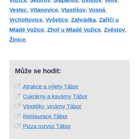
Vožice
,
Šebířov
,
Šlapánov
,
Ústějov
,
Veliš
,
Vestec
,
Vitanovice
,
Vlastišov
,
Vosná
,
Vrcholtovice
,
Vyšetice
,
Zahrádka
,
Záříčí u
Mladé Vožice
,
Zhoř u Mladé Vožice
,
Zvěstov
,
Žinice
.
Může se hodit:
Atrakce a výlety Tábor
Cukrárny a kavárny Tábor
Vinotéky, vinárny Tábor
Restaurace Tábor
Pizza rozvoz Tábor