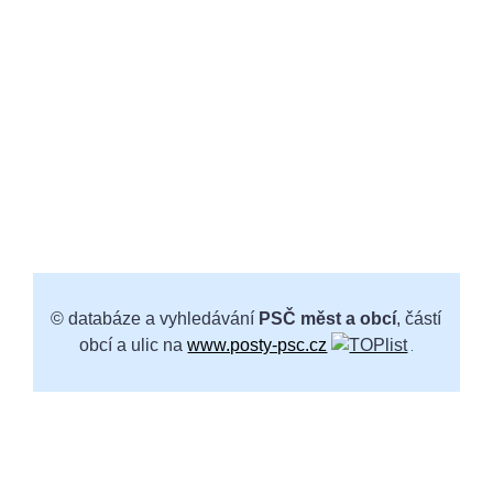
© databáze a vyhledávání
PSČ měst a obcí
, částí
obcí a ulic na
www.posty-psc.cz