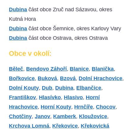
Dubina
část obce Zruč nad Sázavou, okres
Kutná Hora
Dubina
část obce Šemnice, okres Karlovy Vary
Dubina
část obce Ostrava, okres Ostrava
Obce v okolí:
Běleč
,
Bendovo Záhoří
,
Blanice
,
Blanička
,
Bořkovice
,
Buková
,
Bzová
,
Dolní Hrachovice
,
Dolní Kouty
,
Dub
,
Dubina
,
Elbančice
,
Františkov
,
Hlasívko
,
Hlasivo
,
Horní
Hrachovice
,
Horní Kouty
,
Hrnčíře
,
Chocov
,
Chotčiny
,
Janov
,
Kamberk
,
Kloužovice
,
Krchova Lomná
,
Křekovice
,
Křekovická