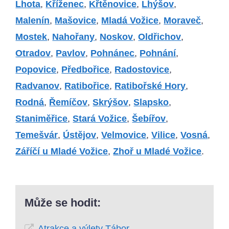
Lhota
,
Kříženec
,
Křtěnovice
,
Lhýšov
,
Malenín
,
Mašovice
,
Mladá Vožice
,
Moraveč
,
Mostek
,
Nahořany
,
Noskov
,
Oldřichov
,
Otradov
,
Pavlov
,
Pohnánec
,
Pohnání
,
Popovice
,
Předbořice
,
Radostovice
,
Radvanov
,
Ratibořice
,
Ratibořské Hory
,
Rodná
,
Řemíčov
,
Skrýšov
,
Slapsko
,
Staniměřice
,
Stará Vožice
,
Šebířov
,
Temešvár
,
Ústějov
,
Velmovice
,
Vilice
,
Vosná
,
Záříčí u Mladé Vožice
,
Zhoř u Mladé Vožice
.
Může se hodit:
Atrakce a výlety Tábor