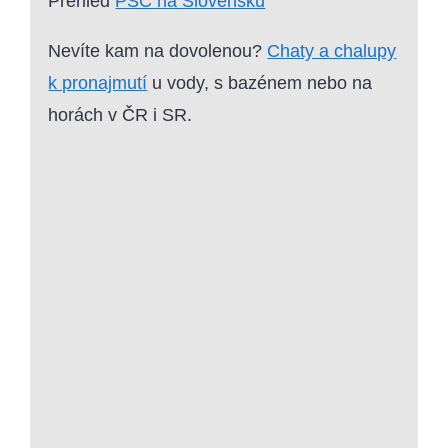
Přehled
PSČ na Slovensku
Nevíte kam na dovolenou?
Chaty a chalupy
k pronajmutí
u vody, s bazénem nebo na
horách v ČR i SR.