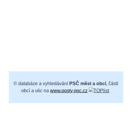
© databáze a vyhledávání
PSČ měst a obcí
, částí
obcí a ulic na
www.posty-psc.cz