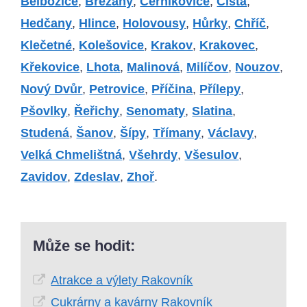
Bělbožice
,
Břežany
,
Černíkovice
,
Čistá
,
Hedčany
,
Hlince
,
Holovousy
,
Hůrky
,
Chříč
,
Klečetné
,
Kolešovice
,
Krakov
,
Krakovec
,
Křekovice
,
Lhota
,
Malinová
,
Milíčov
,
Nouzov
,
Nový Dvůr
,
Petrovice
,
Příčina
,
Přílepy
,
Pšovlky
,
Řeřichy
,
Senomaty
,
Slatina
,
Studená
,
Šanov
,
Šípy
,
Třímany
,
Václavy
,
Velká Chmelištná
,
Všehrdy
,
Všesulov
,
Zavidov
,
Zdeslav
,
Zhoř
.
Může se hodit:
Atrakce a výlety Rakovník
Cukrárny a kavárny Rakovník