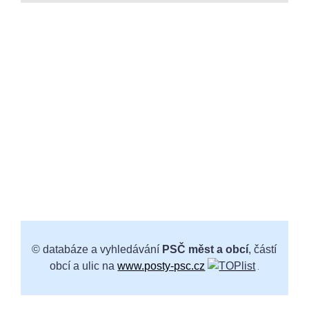
© databáze a vyhledávání
PSČ měst a obcí
, částí
obcí a ulic na
www.posty-psc.cz