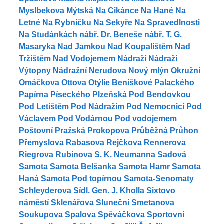
Myslbekova
Mýtská
Na Cikánce
Na Hané
Na
Letné
Na Rybníčku
Na Sekyře
Na Spravedlnosti
Na Studánkách
nábř. Dr. Beneše
nábř. T. G.
Masaryka
Nad Jamkou
Nad Koupalištěm
Nad
Tržištěm
Nad Vodojemem
Nádraží
Nádraží
Výtopny
Nádražní
Nerudova
Nový mlýn
Okružní
Omáčkova
Ottova
Otýlie Beníškové
Palackého
Papírna
Píseckého
Plzeňská
Pod Bendovkou
Pod Letištěm
Pod Nádražím
Pod Nemocnicí
Pod
Václavem
Pod Vodárnou
Pod vodojemem
Poštovní
Pražská
Prokopova
Průběžná
Průhon
Přemyslova
Rabasova
Rejčkova
Rennerova
Riegrova
Rubínova
S. K. Neumanna
Sadová
Samota
Samota Belšanka
Samota Hamr
Samota
Haná
Samota Pod topírnou
Samota-Senomaty
Schleyderova
Sídl. Gen. J. Kholla
Sixtovo
náměstí
Sklenářova
Sluneční
Smetanova
Soukupova
Spalova
Spěváčkova
Sportovní