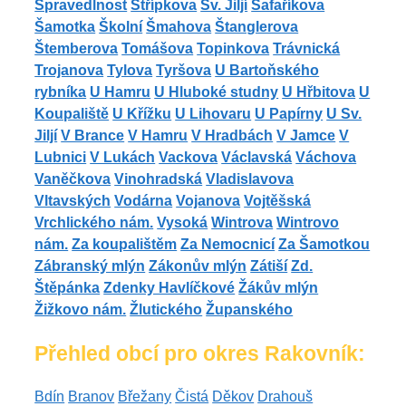
Spravedlnost
Střípkova
Sv. Jiljí
Šafaříkova
Šamotka
Školní
Šmahova
Štanglerova
Štemberova
Tomášova
Topinkova
Trávnická
Trojanova
Tylova
Tyršova
U Bartoňského
rybníka
U Hamru
U Hluboké studny
U Hřbitova
U
Koupaliště
U Křížku
U Lihovaru
U Papírny
U Sv.
Jiljí
V Brance
V Hamru
V Hradbách
V Jamce
V
Lubnici
V Lukách
Vackova
Václavská
Váchova
Vaněčkova
Vinohradská
Vladislavova
Vltavských
Vodárna
Vojanova
Vojtěšská
Vrchlického nám.
Vysoká
Wintrova
Wintrovo
nám.
Za koupalištěm
Za Nemocnicí
Za Šamotkou
Zábranský mlýn
Zákonův mlýn
Zátiší
Zd.
Štěpánka
Zdenky Havlíčkové
Žákův mlýn
Žižkovo nám.
Žlutického
Županského
Přehled obcí pro okres Rakovník:
Bdín
Branov
Břežany
Čistá
Děkov
Drahouš