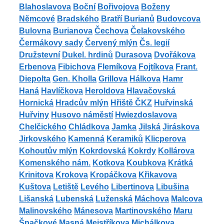
Blahoslavova
Boční
Bořivojova
Boženy
Němcové
Bradského
Bratří Burianů
Budovcova
Bulovna
Burianova
Čechova
Čelakovského
Čermákovy sady
Červený mlýn
Čs. legií
Družstevní
Dukel. hrdinů
Durasova
Dvořákova
Erbenova
Fibichova
Flemíkova
Fojtíkova
Frant.
Diepolta
Gen. Kholla
Grillova
Hálkova
Hamr
Haná
Havlíčkova
Heroldova
Hlavačovská
Hornická
Hradcův mlýn
Hřiště ČKZ
Huřvinská
Huřviny
Husovo náměstí
Hwiezdoslavova
Chelčického
Chládkova
Jamka
Jilská
Jiráskova
Jirkovského
Kamenná
Keramiků
Klicperova
Kohoutův mlýn
Kokrdovská
Kokrdy
Kollárova
Komenského nám.
Kotkova
Koubkova
Krátká
Krinitova
Krokova
Kropáčkova
Křikavova
Kuštova
Letiště
Levého
Libertinova
Libušina
Lišanská
Lubenská
Luženská
Máchova
Malcova
Malinovského
Mánesova
Martinovského
Maru
Špačkové
Masná
Mejstříkova
Michálkova