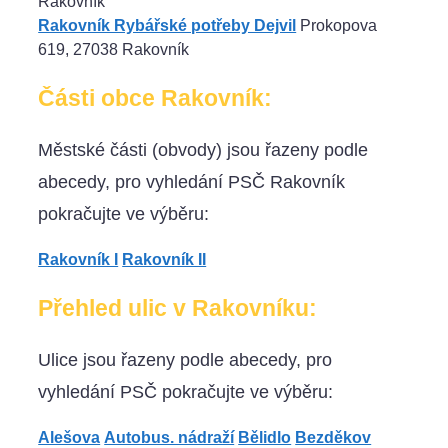
Rakovník
Rakovník Rybářské potřeby Dejvil
Prokopova
619, 27038 Rakovník
Části obce Rakovník:
Městské části (obvody) jsou řazeny podle
abecedy, pro vyhledání PSČ Rakovník
pokračujte ve výběru:
Rakovník I
Rakovník II
Přehled ulic v Rakovníku:
Ulice jsou řazeny podle abecedy, pro
vyhledání PSČ pokračujte ve výběru:
Alešova
Autobus. nádraží
Bělidlo
Bezděkov