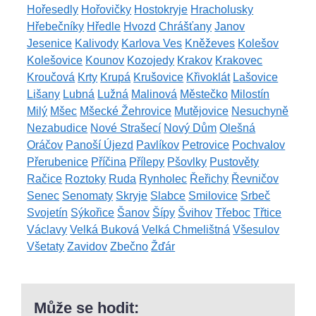
Hořesedly
Hořovičky
Hostokryje
Hracholusky
Hřebečníky
Hředle
Hvozd
Chrášťany
Janov
Jesenice
Kalivody
Karlova Ves
Kněževes
Kolešov
Kolešovice
Kounov
Kozojedy
Krakov
Krakovec
Kroučová
Krty
Krupá
Krušovice
Křivoklát
Lašovice
Lišany
Lubná
Lužná
Malinová
Městečko
Milostín
Milý
Mšec
Mšecké Žehrovice
Mutějovice
Nesuchyně
Nezabudice
Nové Strašecí
Nový Dům
Olešná
Oráčov
Panoší Újezd
Pavlíkov
Petrovice
Pochvalov
Přerubenice
Příčina
Přílepy
Pšovlky
Pustověty
Račice
Roztoky
Ruda
Rynholec
Řeřichy
Řevničov
Senec
Senomaty
Skryje
Slabce
Smilovice
Srbeč
Svojetín
Sýkořice
Šanov
Šípy
Švihov
Třeboc
Třtice
Václavy
Velká Buková
Velká Chmelištná
Všesulov
Všetaty
Zavidov
Zbečno
Žďár
Může se hodit: